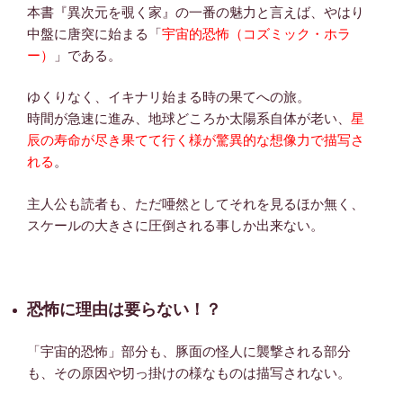
本書『異次元を覗く家』の一番の魅力と言えば、やはり
中盤に唐突に始まる「
宇宙的恐怖（コズミック・ホラ
ー）
」である。
ゆくりなく、イキナリ始まる時の果てへの旅。
時間が急速に進み、地球どころか太陽系自体が老い、
星
辰の寿命が尽き果てて行く様が驚異的な想像力で描写さ
れる
。
主人公も読者も、ただ唖然としてそれを見るほか無く、
スケールの大きさに圧倒される事しか出来ない。
恐怖に理由は要らない！？
「宇宙的恐怖」部分も、豚面の怪人に襲撃される部分
も、その原因や切っ掛けの様なものは描写されない。