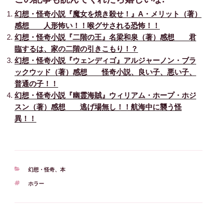
幻想・怪奇小説『魔女を焼き殺せ！』A・メリット（著）
感想 人形怖い！！喉グサされる恐怖！！
幻想・怪奇小説『二階の王』名梁和泉（著）感想 君
臨するは、家の二階の引きこもり！？
幻想・怪奇小説『ウェンディゴ』アルジャーノン・ブラ
ックウッド（著）感想 怪奇小説、良い子、悪い子、
普通の子！！
幻想・怪奇小説『幽霊海賊』ウィリアム・ホープ・ホジ
スン（著）感想 逃げ場無し！！航海中に襲う怪
異！！
カ
幻想・怪奇
、
本
テ
タ
ホラー
ゴ
グ
リ
ー