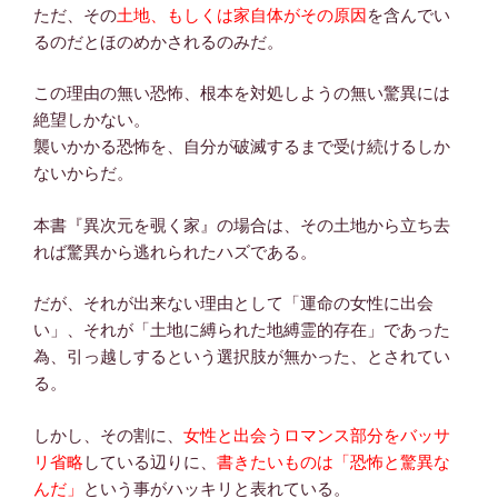
ただ、その
土地、もしくは家自体がその原因
を含んでい
るのだとほのめかされるのみだ。
この理由の無い恐怖、根本を対処しようの無い驚異には
絶望しかない。
襲いかかる恐怖を、自分が破滅するまで受け続けるしか
ないからだ。
本書『異次元を覗く家』の場合は、その土地から立ち去
れば驚異から逃れられたハズである。
だが、それが出来ない理由として「運命の女性に出会
い」、それが「土地に縛られた地縛霊的存在」であった
為、引っ越しするという選択肢が無かった、とされてい
る。
しかし、その割に、
女性と出会うロマンス部分をバッサ
リ省略
している辺りに、
書きたいものは「恐怖と驚異な
んだ」
という事がハッキリと表れている。