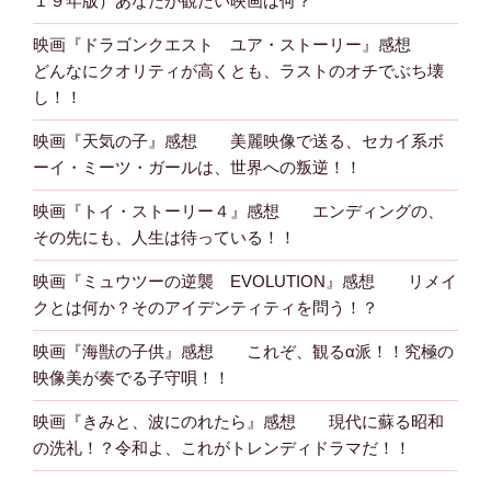
１９年版）あなたが観たい映画は何？
映画『ドラゴンクエスト ユア・ストーリー』感想
どんなにクオリティが高くとも、ラストのオチでぶち壊
し！！
映画『天気の子』感想 美麗映像で送る、セカイ系ボ
ーイ・ミーツ・ガールは、世界への叛逆！！
映画『トイ・ストーリー４』感想 エンディングの、
その先にも、人生は待っている！！
映画『ミュウツーの逆襲 EVOLUTION』感想 リメイ
クとは何か？そのアイデンティティを問う！？
映画『海獣の子供』感想 これぞ、観るα派！！究極の
映像美が奏でる子守唄！！
映画『きみと、波にのれたら』感想 現代に蘇る昭和
の洗礼！？令和よ、これがトレンディドラマだ！！