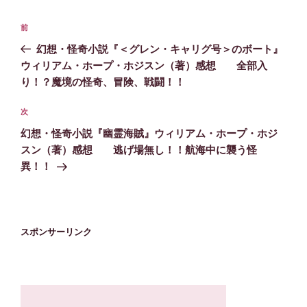
投
前
前
稿
の
幻想・怪奇小説『＜グレン・キャリグ号＞のボート』
ナ
投
ウィリアム・ホープ・ホジスン（著）感想 全部入
ビ
稿
り！？魔境の怪奇、冒険、戦闘！！
ゲ
次
次
ー
の
シ
幻想・怪奇小説『幽霊海賊』ウィリアム・ホープ・ホジ
投
スン（著）感想 逃げ場無し！！航海中に襲う怪
ョ
稿
異！！
ン
スポンサーリンク