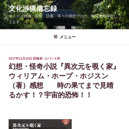
コ
文化渉猟備忘録
ン
オススメ映画、漫画、読書、等々の感想ブログ。毎日更新目指し
テ
てます。
ン
ツ
メニュー
へ
ス
キ
ッ
投
2017年11月10日
投稿者:
ルパン４世
稿
幻想・怪奇小説『異次元を覗く家』
プ
日:
ウィリアム・ホープ・ホジスン
（著）感想 時の果てまで見晴
るかす！？宇宙的恐怖！！