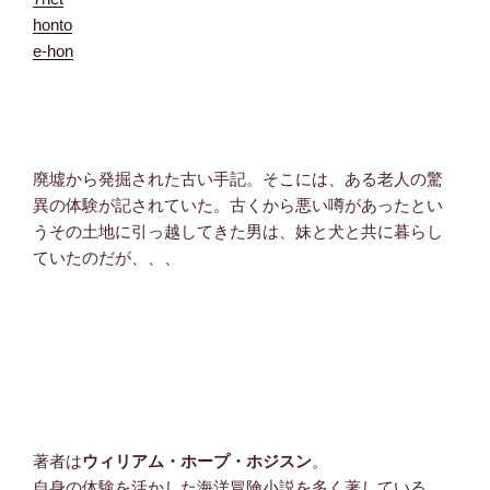
honto
e-hon
廃墟から発掘された古い手記。そこには、ある老人の驚
異の体験が記されていた。古くから悪い噂があったとい
うその土地に引っ越してきた男は、妹と犬と共に暮らし
ていたのだが、、、
著者は
ウィリアム・ホープ・ホジスン
。
自身の体験を活かした海洋冒険小説を多く著している。