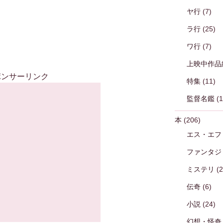
ヤ行
(7)
ラ行
(25)
ワ行
(7)
上映中作品
ポンサーリンク
特集
(11)
監督名鑑
(1
本
(206)
エス・エフ
ファンタジ
ミステリ
(2
伝奇
(6)
小説
(24)
幻想・怪奇