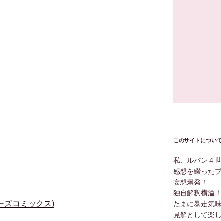
このサイトについ
私、ルパン４
感想を綴った
妄想爆発！
独自解釈横溢
ーズコミックス)
たまに暴走気
見解として楽