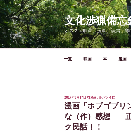
コ
ン
テ
文化渉猟備忘
ン
オススメ映画、漫画、読書、等
ツ
へ
ス
キ
一覧
映画
本
漫画
ッ
プ
投
2017年6月17日
投稿者:
ルパン４世
稿
漫画『ホブゴブリ
日:
な（作）感想 正
ク民話！！