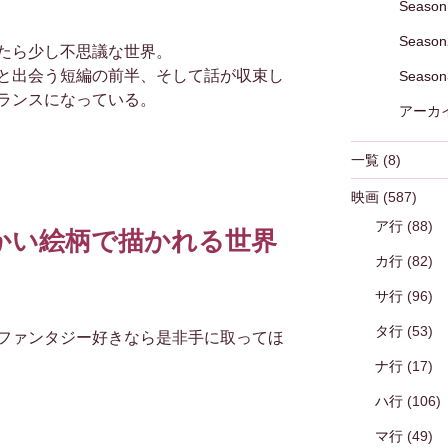
Season
Season
たら少し不思議な世界。
と出会う短編の前半、そして話が収束し
Season
ランスになっている。
アーカ
一覧
(8)
映画
(587)
ア行
(88)
かい絵柄で描かれる世界
カ行
(82)
サ行
(96)
タ行
(53)
ファンタジー好きなら是非手に取ってほ
ナ行
(17)
ハ行
(106)
マ行
(49)