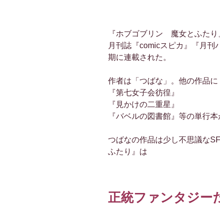
『ホブゴブリン 魔女とふたり
月刊誌『comicスピカ』『月
期に連載された。
作者は「つばな」。他の作品に
『第七女子会彷徨』
『見かけの二重星』
『バベルの図書館』等の単行本
つばなの作品は少し不思議なS
ふたり』は
正統ファンタジー