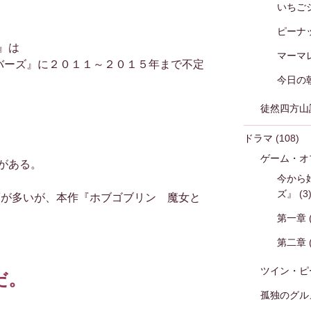
いちご
ピーナ
』は
マーマ
刊バーズ』に２０１１～２０１５年まで不定
今日の
徒然四方山
ドラマ
(108)
ゲーム・オ
がある。
今から
ズ』
(3
Fが多いが、本作『ホブゴブリン 魔女と
第一章
第二章
ツイン・ピ
だ。
孤独のグル