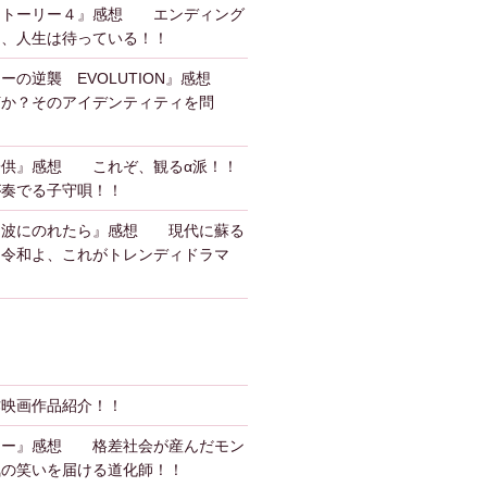
ストーリー４』感想 エンディング
も、人生は待っている！！
ーの逆襲 EVOLUTION』感想
何か？そのアイデンティティを問
子供』感想 これぞ、観るα派！！
が奏でる子守唄！！
、波にのれたら』感想 現代に蘇る
？令和よ、これがトレンディドラマ
作映画作品紹介！！
カー』感想 格差社会が産んだモン
気の笑いを届ける道化師！！