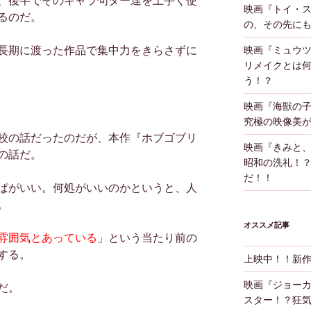
、後半でそのキャラ句ター達を上手く使
映画『トイ・
るのだ。
の、その先に
長期に渡った作品で集中力をきらさずに
映画『ミュウツ
リメイクとは
う！？
映画『海獣の
究極の映像美
校の話だったのだが、本作『ホブゴブリ
映画『きみと
の話だ。
昭和の洗礼！
だ！！
ぱがいい。何処がいいのかというと、人
。
オススメ記事
雰囲気とあっている
」という当たり前の
する。
上映中！！新
映画『ジョー
だ。
スター！？狂