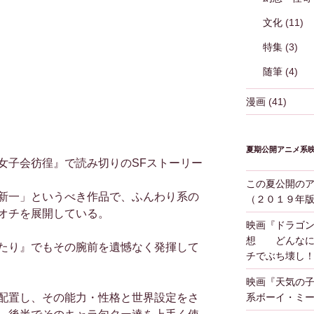
文化
(11)
特集
(3)
随筆
(4)
漫画
(41)
夏期公開アニメ系
女子会彷徨』で読み切りのSFストーリー
この夏公開の
新一」というべき作品で、ふんわり系の
（２０１９年
オチを展開している。
映画『ドラゴ
想 どんなに
たり』でもその腕前を遺憾なく発揮して
チでぶち壊し
映画『天気の
配置し、その能力・性格と世界設定をさ
系ボーイ・ミ