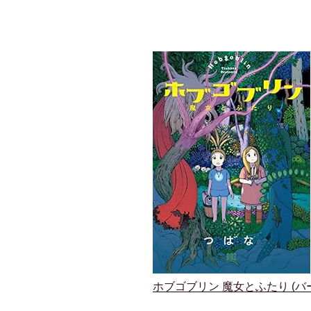
ホブゴブリン 魔女とふたり (バ