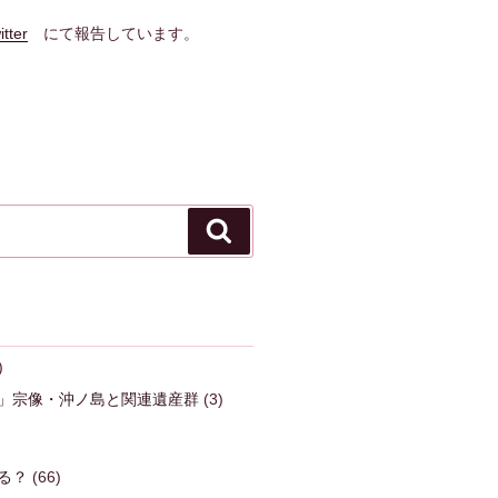
itter
にて報告しています。
検
索
)
」宗像・沖ノ島と関連遺産群
(3)
る？
(66)