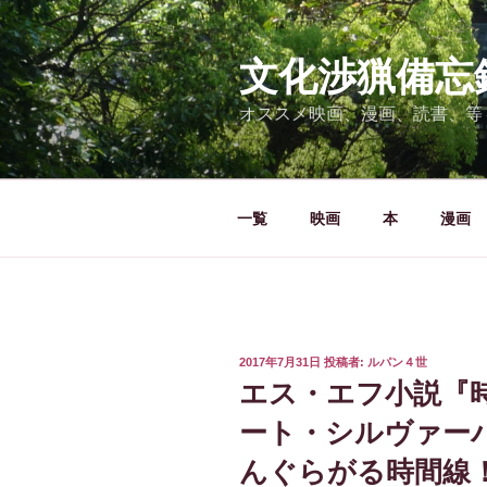
コ
ン
テ
文化渉猟備忘
ン
オススメ映画、漫画、読書、等
ツ
へ
ス
キ
一覧
映画
本
漫画
ッ
プ
投
2017年7月31日
投稿者:
ルパン４世
稿
エス・エフ小説『
日:
ート・シルヴァー
んぐらがる時間線