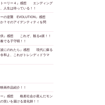
ストーリー４』感想 エンディング
も、人生は待っている！！
ーの逆襲 EVOLUTION』感想
何か？そのアイデンティティを問
子供』感想 これぞ、観るα派！！
が奏でる子守唄！！
、波にのれたら』感想 現代に蘇る
？令和よ、これがトレンディドラマ
作映画作品紹介！！
カー』感想 格差社会が産んだモン
気の笑いを届ける道化師！！