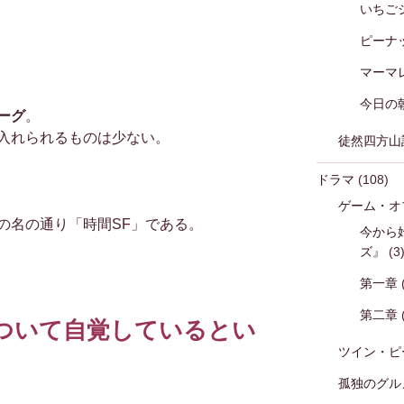
いちご
ピーナ
マーマ
今日の
ーグ
。
入れられるものは少ない。
徒然四方山
ドラマ
(108)
ゲーム・オ
の名の通り「時間SF」である。
今から
ズ』
(3
第一章
第二章
について自覚しているとい
ツイン・ピ
孤独のグル