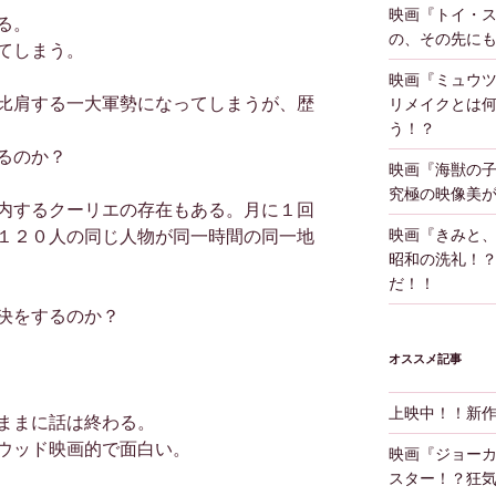
映画『トイ・
る。
の、その先に
てしまう。
映画『ミュウツ
比肩する一大軍勢になってしまうが、歴
リメイクとは
う！？
るのか？
映画『海獣の
究極の映像美
内するクーリエの存在もある。月に１回
映画『きみと
１２０人の同じ人物が同一時間の同一地
昭和の洗礼！
だ！！
決をするのか？
オススメ記事
上映中！！新
ままに話は終わる。
ウッド映画的で面白い。
映画『ジョー
スター！？狂