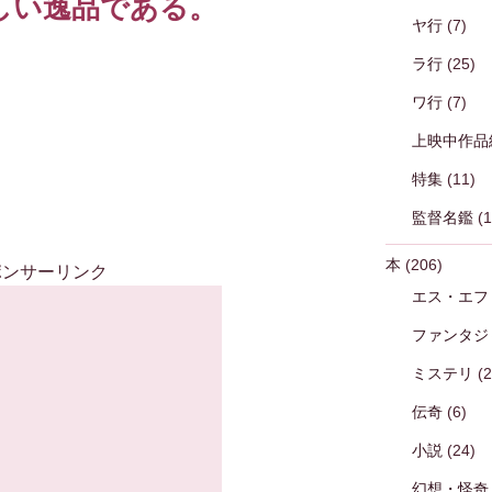
しい逸品である。
ヤ行
(7)
ラ行
(25)
ワ行
(7)
上映中作品
特集
(11)
監督名鑑
(1
本
(206)
ポンサーリンク
エス・エフ
ファンタジ
ミステリ
(2
伝奇
(6)
小説
(24)
幻想・怪奇