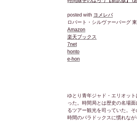
時間線をのぼろう【新訳版】 (創
posted with
ヨメレバ
ロバート・シルヴァーバーグ 東京創元
Amazon
楽天ブックス
7net
honto
e-hon
ゆとり青年ジャド・エリオット
った。時間局とは歴史の名場面
るツアー観光を司っていた。そ
時間のパラドックスに慣れなが