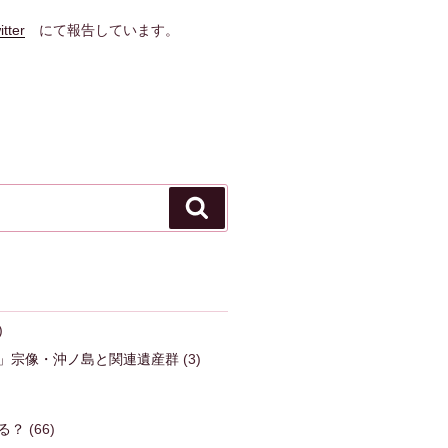
itter
にて報告しています。
検
索
)
」宗像・沖ノ島と関連遺産群
(3)
る？
(66)