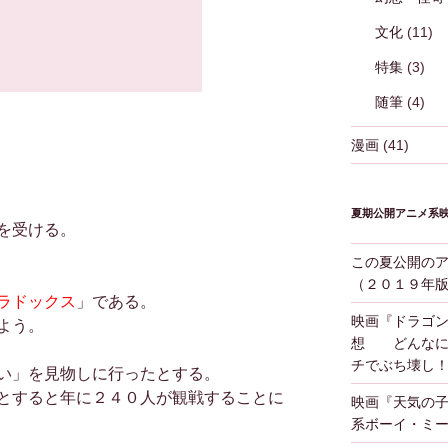
文化
(11)
特集
(3)
随筆
(4)
漫画
(41)
夏期公開アニメ系
を受ける。
この夏公開の
（２０１９年
ラドックス
」である。
映画『ドラゴ
よう。
想 どんなに
チでぶち壊し
い」を見物しに行ったとする。
とすると年に２４０人が観戦することに
映画『天気の
系ボーイ・ミ