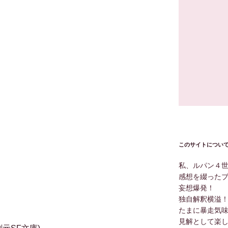
このサイトについ
私、ルパン４
感想を綴った
妄想爆発！
独自解釈横溢
たまに暴走気
見解として楽