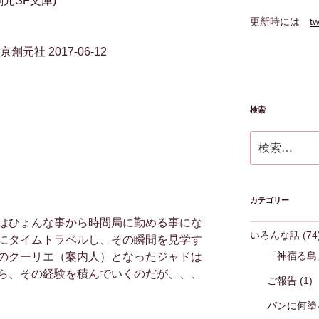
元SF文庫)
更新時には
tw
社 2017-06-12
検索
検
索:
カテゴリー
はひょんな事から時間局に勤める事にな
いろんな話
(74
にタイムトラベルし、その瞬間を見学す
「神宿る島
のクーリエ（案内人）となったジャドは
ら、その経験を積んでいくのだが、、、
ご報告
(1)
パンに何塗