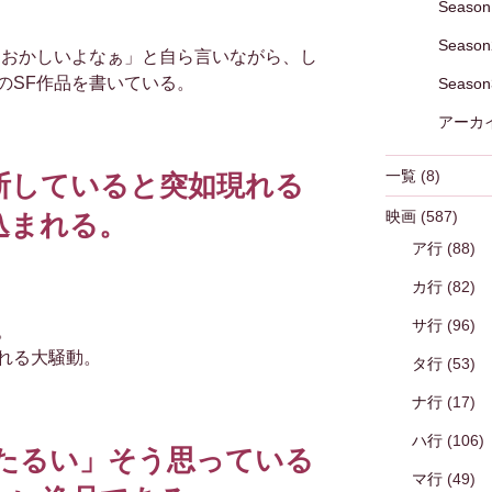
Season
Season
ておかしいよなぁ」と自ら言いながら、し
のSF作品を書いている。
Season
アーカ
一覧
(8)
断していると突如現れる
映画
(587)
込まれる。
ア行
(88)
カ行
(82)
サ行
(96)
。
れる大騒動。
タ行
(53)
ナ行
(17)
ハ行
(106)
ったるい」そう思っている
マ行
(49)