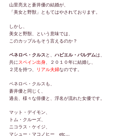
山里亮太と蒼井優の結婚が、
「美女と野獣」ともてはやされております。
しかし、
美女と野獣、という意味では、
このカップルもそう言えるのか？
ペネロペ・クルス
と、
ハビエル・バルデム
は、
共に
スペイン出身
、２０１０年に結婚し、
２児を持つ、
リアル夫婦
なのです。
ペネロペ・クルスも、
蒼井優と同じく、
過去、様々な俳優と、浮名が流れた女優です。
マット・デイモン、
トム・クルーズ、
ニコラス・ケイジ、
マシュー・マコノヒー etc…