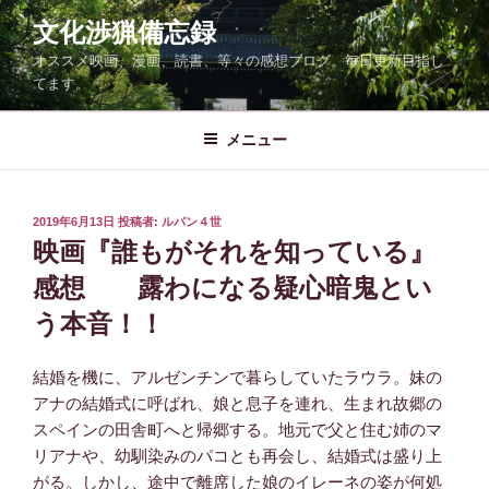
コ
文化渉猟備忘録
ン
オススメ映画、漫画、読書、等々の感想ブログ。毎日更新目指し
テ
てます。
ン
ツ
メニュー
へ
ス
キ
ッ
投
2019年6月13日
投稿者:
ルパン４世
稿
映画『誰もがそれを知っている』
プ
日:
感想 露わになる疑心暗鬼とい
う本音！！
結婚を機に、アルゼンチンで暮らしていたラウラ。妹の
アナの結婚式に呼ばれ、娘と息子を連れ、生まれ故郷の
スペインの田舎町へと帰郷する。地元で父と住む姉のマ
リアナや、幼馴染みのパコとも再会し、結婚式は盛り上
がる。しかし、途中で離席した娘のイレーネの姿が何処