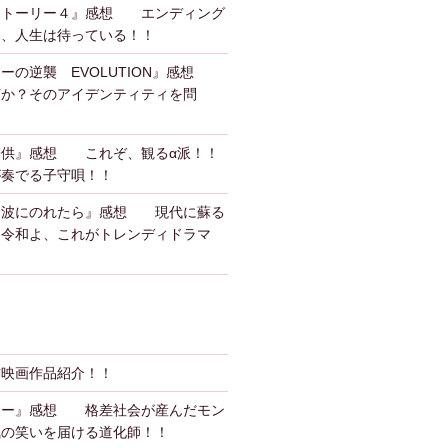
ストーリー４』感想 エンディング
も、人生は待っている！！
ーの逆襲 EVOLUTION』感想
何か？そのアイデンティティを問
子供』感想 これぞ、観るα派！！
が奏でる子守唄！！
、波にのれたら』感想 現代に蘇る
？令和よ、これがトレンディドラマ
作映画作品紹介！！
カー』感想 格差社会が産んだモン
気の笑いを届ける道化師！！