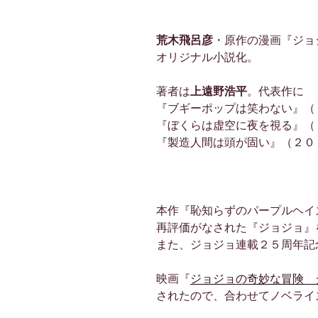
荒木飛呂彦
・原作の漫画『ジョ
オリジナル小説化。
著者は
上遠野浩平
。代表作に
『ブギーポップは笑わない』（
『ぼくらは虚空に夜を視る』（
『製造人間は頭が固い』（２０
本作『恥知らずのパープルヘイ
再評価がなされた『ジョジョ』
また、ジョジョ連載２５周年記
映画『
ジョジョの奇妙な冒険 
されたので、合わせてノベライ