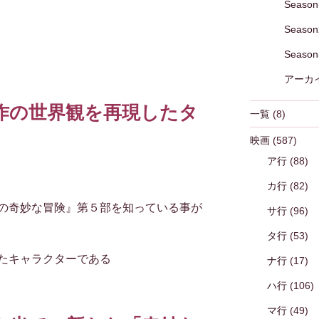
Season
Season
Season
アーカ
作の世界観を再現したタ
一覧
(8)
映画
(587)
ア行
(88)
カ行
(82)
の奇妙な冒険』第５部を知っている事が
サ行
(96)
タ行
(53)
たキャラクターである
ナ行
(17)
ハ行
(106)
マ行
(49)