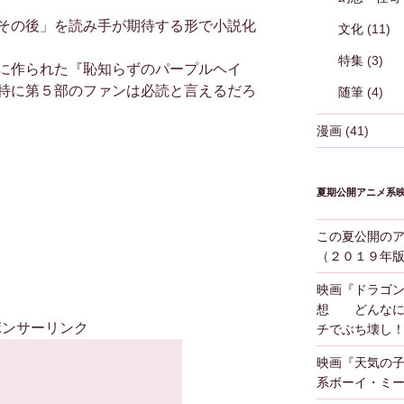
その後」を読み手が期待する形で小説化
文化
(11)
特集
(3)
に作られた『恥知らずのパープルヘイ
特に第５部のファンは必読と言えるだろ
随筆
(4)
漫画
(41)
夏期公開アニメ系
この夏公開の
（２０１９年
映画『ドラゴ
想 どんなに
ポンサーリンク
チでぶち壊し
映画『天気の
系ボーイ・ミ