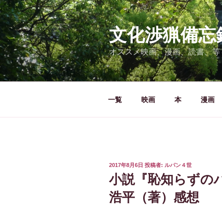
コ
ン
テ
文化渉猟備忘
ン
オススメ映画、漫画、読書、等
ツ
へ
ス
キ
一覧
映画
本
漫画
ッ
プ
投
2017年8月6日
投稿者:
ルパン４世
稿
小説『恥知らずの
日:
浩平（著）感想 