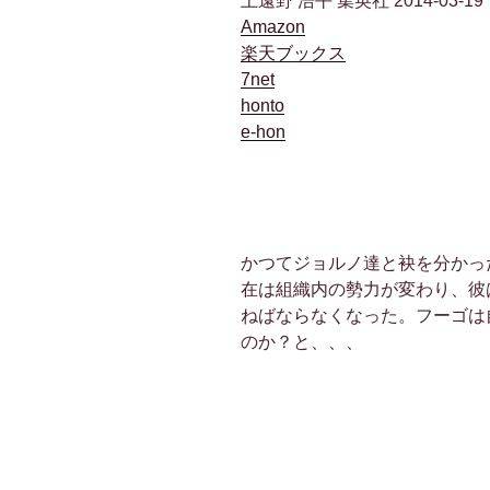
上遠野 浩平 集英社 2014-03-19
Amazon
楽天ブックス
7net
honto
e-hon
かつてジョルノ達と袂を分かっ
在は組織内の勢力が変わり、彼
ねばならなくなった。フーゴは
のか？と、、、