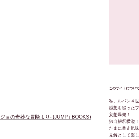
このサイトについ
私、ルパン４
感想を綴った
妄想爆発！
の奇妙な冒険より- (JUMP j BOOKS)
独自解釈横溢
たまに暴走気
見解として楽