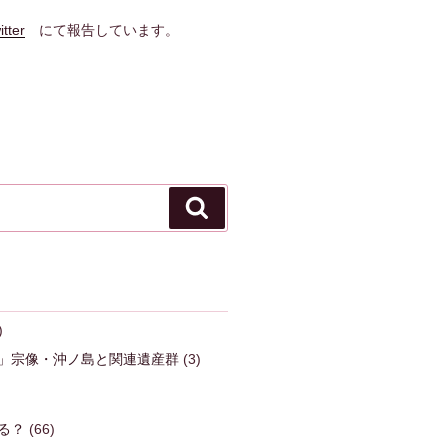
itter
にて報告しています。
検
索
)
」宗像・沖ノ島と関連遺産群
(3)
る？
(66)