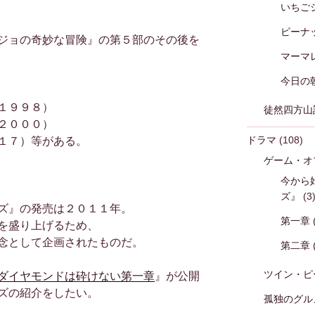
いちご
ピーナ
ジョの奇妙な冒険』の第５部のその後を
マーマ
今日の
１９９８）
徒然四方山
２０００）
ドラマ
(108)
１７）等がある。
ゲーム・オ
今から
ズ』
(3
ズ』の発売は２０１１年。
第一章
を盛り上げるため、
念として企画されたものだ。
第二章
ツイン・ピ
ダイヤモンドは砕けない第一章
』が公開
ズの紹介をしたい。
孤独のグル