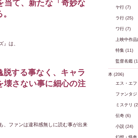
を当て、新たな「奇妙な
ヤ行
(7)
る。
ラ行
(25)
ワ行
(7)
上映中作品
ズ』は、
特集
(11)
監督名鑑
(1
逸脱する事なく、キャラ
本
(206)
を壊さない事に細心の注
エス・エフ
。
ファンタジ
ミステリ
(2
伝奇
(6)
も、ファンは違和感無しに読む事が出来
小説
(24)
幻想・怪奇