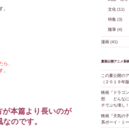
す。
文化
(11)
特集
(3)
随筆
(4)
漫画
(41)
夏期公開アニメ系
たら、
す
。
この夏公開の
（２０１９年
映画『ドラゴ
想 どんなに
チでぶち壊し
方が本篇より長いのが
映画『天気の
風なのです。
系ボーイ・ミ