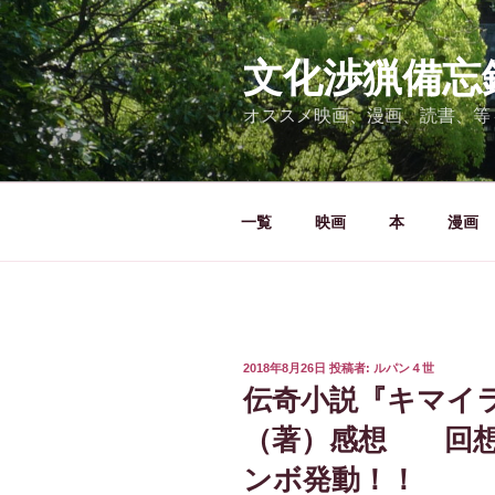
コ
ン
テ
文化渉猟備忘
ン
オススメ映画、漫画、読書、等
ツ
へ
ス
キ
一覧
映画
本
漫画
ッ
プ
投
2018年8月26日
投稿者:
ルパン４世
稿
伝奇小説『キマイ
日:
（著）感想 回想
ンボ発動！！