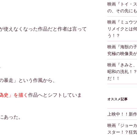
映画『トイ・
の、その先に
映画『ミュウツ
が使えなくなった作品だと作者は言って
リメイクとは
う！？
映画『海獣の
究極の映像美
映画『きみと
、
昭和の洗礼！
だ！！
の暴走」という作風から、
偽史」を描く
作品へとシフトしていま
オススメ記事
上映中！！新
にあった。
映画『ジョー
スター！？狂