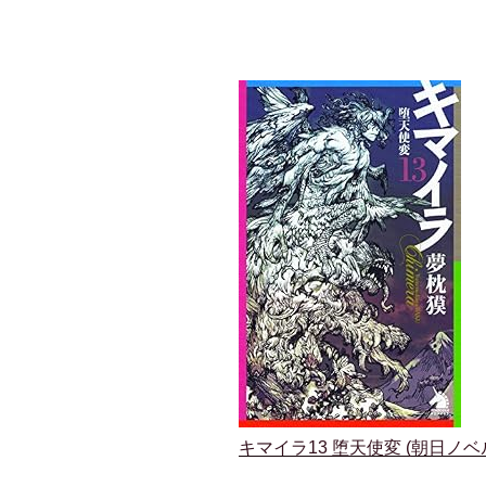
キマイラ13 堕天使変 (朝日ノベ