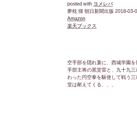
posted with
ヨメレバ
夢枕 獏 朝日新聞出版 2018-03-0
Amazon
楽天ブックス
空手部を隠れ蓑に、西城学園を
手部主将の黒堂雷と、九十九三
わった円空拳を駆使して戦う三
堂は耐えてくる、、、