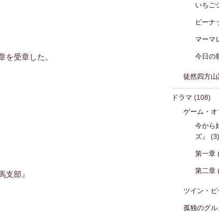
いちご
ピーナ
マーマ
今日の
章を受章した。
徒然四方山
ドラマ
(108)
ゲーム・オ
今から
ズ』
(3
第一章
第二章
馬支部』
ツイン・ピ
孤独のグル