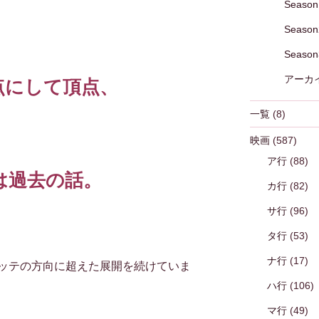
Season
Season
Season
アーカ
点にして頂点、
一覧
(8)
映画
(587)
ア行
(88)
は過去の話。
カ行
(82)
サ行
(96)
タ行
(53)
ナ行
(17)
ッテの方向に超えた展開を続けていま
ハ行
(106)
マ行
(49)