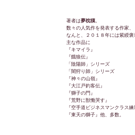
著者は
夢枕獏
。
数々の人気作を発表する作家、
なんと、２０１８年には紫綬褒
主な作品に
『キマイラ』
『餓狼伝』
「陰陽師」シリーズ
「闇狩り師」シリーズ
『神々の山嶺』
『大江戸釣客伝』
『獅子の門』
『荒野に獣慟哭す』
『空手道ビジネスマンクラス練
『東天の獅子』他、多数。