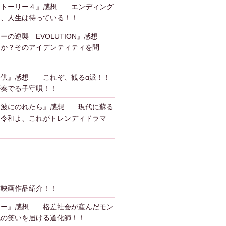
ストーリー４』感想 エンディング
も、人生は待っている！！
ーの逆襲 EVOLUTION』感想
何か？そのアイデンティティを問
子供』感想 これぞ、観るα派！！
が奏でる子守唄！！
、波にのれたら』感想 現代に蘇る
？令和よ、これがトレンディドラマ
作映画作品紹介！！
カー』感想 格差社会が産んだモン
気の笑いを届ける道化師！！