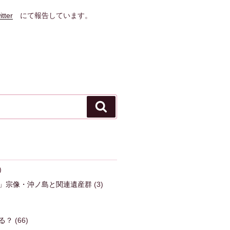
itter
にて報告しています。
検
索
)
」宗像・沖ノ島と関連遺産群
(3)
る？
(66)