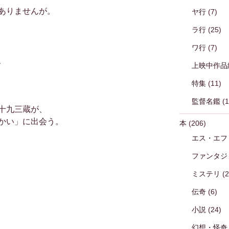
ありませんが。
ヤ行
(7)
ラ行
(25)
ワ行
(7)
、
上映中作品
特集
(11)
監督名鑑
(1
十九三蔵が、
かい」に出会う。
本
(206)
エス・エフ
ファンタジ
ミステリ
(2
伝奇
(6)
小説
(24)
幻想・怪奇