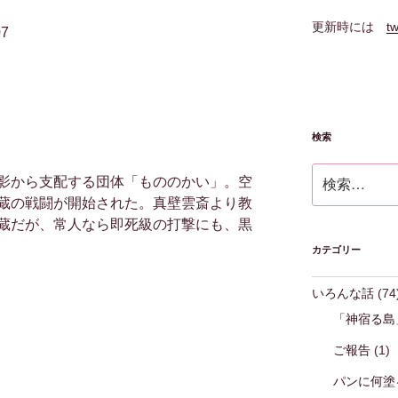
更新時には
tw
7
検索
検
影から支配する団体「もののかい」。空
索:
蔵の戦闘が開始された。真壁雲斎より教
蔵だが、常人なら即死級の打撃にも、黒
カテゴリー
いろんな話
(74
「神宿る島
ご報告
(1)
パンに何塗