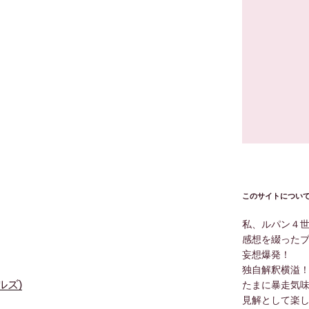
このサイトについ
私、ルパン４
感想を綴った
妄想爆発！
独自解釈横溢
ルズ)
たまに暴走気
見解として楽