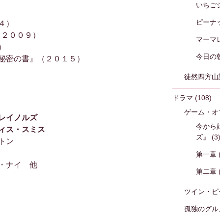
いちご
ピーナ
４）
（２００９）
マーマ
）
今日の
秘密の書』（２０１５）
徒然四方山
ドラマ
(108)
ゲーム・オ
レイノルズ
今から
ィス・スミス
ズ』
(3
トン
第一章
・ナイ 他
第二章
ツイン・ピ
孤独のグル