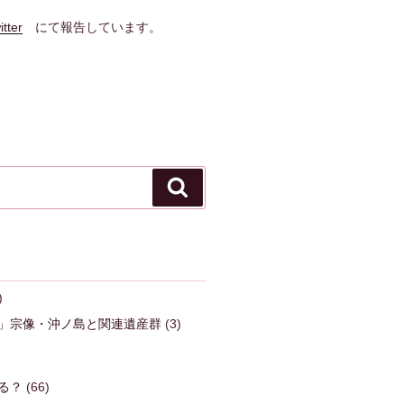
itter
にて報告しています。
検
索
)
」宗像・沖ノ島と関連遺産群
(3)
る？
(66)