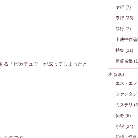
ヤ行
(7)
ラ行
(25)
ワ行
(7)
上映中作品
特集
(11)
監督名鑑
(1
ある「ピカチュウ」が成ってしまったと
本
(206)
エス・エフ
ファンタジ
ミステリ
(2
伝奇
(6)
小説
(24)
幻想・怪奇
』なのです。