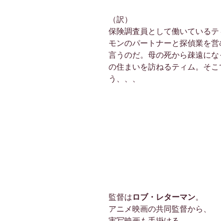
（訳）
保険調査員として働いているテ
モンのパートナーと探偵業を営
言うのだ。母の死から疎遠にな
の住まいを訪ねるティム。そこ
う、、、
監督は
ロブ・レターマン
。
アニメ映画の共同監督から、
実写映画も手掛ける。