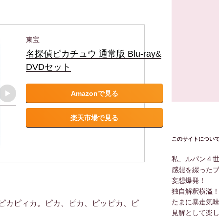
東宝
名探偵ピカチュウ 通常版 Blu-ray&
DVDセット
Amazonで見る
楽天市場で見る
このサイトについ
私、ルパン４
感想を綴った
妄想爆発！
独自解釈横溢
たまに暴走気
ピカピィカ。ピカ、ピカ、ピッピカ、ピ
見解として楽