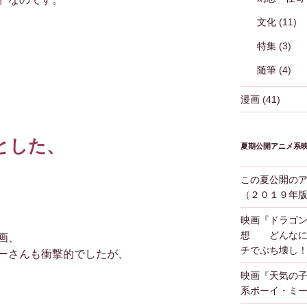
文化
(11)
特集
(3)
随筆
(4)
漫画
(41)
とした、
夏期公開アニメ系
。
この夏公開の
（２０１９年
映画『ドラゴ
想 どんなに
画、
チでぶち壊し
ーさんも衝撃的でしたが、
映画『天気の
系ボーイ・ミ