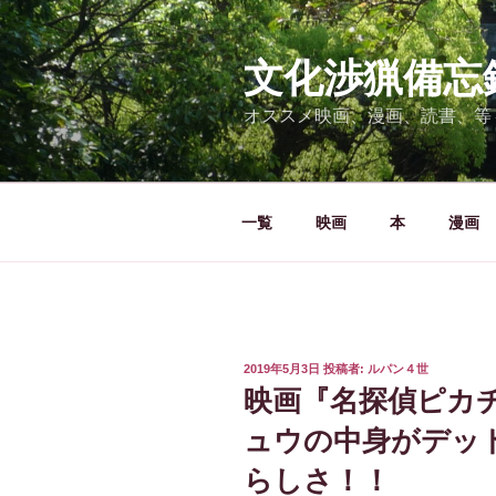
コ
ン
テ
文化渉猟備忘
ン
オススメ映画、漫画、読書、等
ツ
へ
ス
キ
一覧
映画
本
漫画
ッ
プ
投
2019年5月3日
投稿者:
ルパン４世
稿
映画『名探偵ピカ
日:
ュウの中身がデッ
らしさ！！