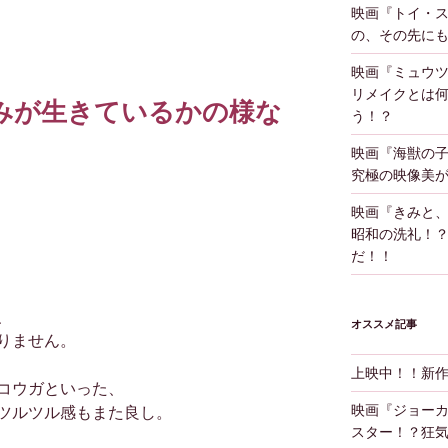
映画『トイ・
の、その先に
映画『ミュウツ
リメイクとは
みが生きているかの様な
う！？
映画『海獣の
究極の映像美
映画『きみと
昭和の洗礼！
だ！！
、
オススメ記事
りません。
上映中！！新
コウガといった、
映画『ジョー
ツルツル感もまた良し。
スター！？狂