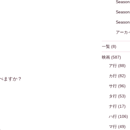
Season
Season
Season
アーカ
一覧
(8)
映画
(587)
ア行
(88)
カ行
(82)
べますか？
サ行
(96)
タ行
(53)
ナ行
(17)
ハ行
(106)
マ行
(49)
、