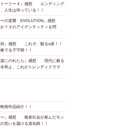
ストーリー４』感想 エンディング
も、人生は待っている！！
ーの逆襲 EVOLUTION』感想
何か？そのアイデンティティを問
子供』感想 これぞ、観るα派！！
が奏でる子守唄！！
、波にのれたら』感想 現代に蘇る
？令和よ、これがトレンディドラマ
作映画作品紹介！！
カー』感想 格差社会が産んだモン
気の笑いを届ける道化師！！