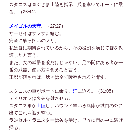
スタニスは直ぐさま上陸を指示、兵を率いてボートに乗
る。（26:44）
メイゴルの天守
。（27:27）
サーセイはサンサに絡む。
完全に酔っ払いのノリ。
私は皆に期待されているから、その役割を演じて皆を保
護したと言う。
また、女の武器を涙だけじゃない、足の間にある者が一
番の武器、使い方を覚えろと言う。
王都が落ちれば、我々は全て陵辱されると脅す。
スタニスの軍がボートに乗り、
汀
に迫る。（31:05）
ティリオンは火矢を射させる。
スタニス軍が
上陸
し、ハウンド率いる兵隊が城門の外に
出てこれを迎え撃つ。
ランセル・ラニスター
は矢を受け、早々に門の中に逃げ
帰る。