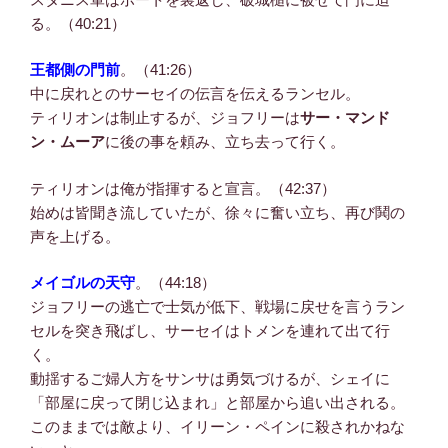
る。（40:21）
王都側の門前
。（41:26）
中に戻れとのサーセイの伝言を伝えるランセル。
ティリオンは制止するが、ジョフリーは
サー・マンド
ン・ムーア
に後の事を頼み、立ち去って行く。
ティリオンは俺が指揮すると宣言。（42:37）
始めは皆聞き流していたが、徐々に奮い立ち、再び鬨の
声を上げる。
メイゴルの天守
。（44:18）
ジョフリーの逃亡で士気が低下、戦場に戻せを言うラン
セルを突き飛ばし、サーセイはトメンを連れて出て行
く。
動揺するご婦人方をサンサは勇気づけるが、シェイに
「部屋に戻って閉じ込まれ」と部屋から追い出される。
このままでは敵より、イリーン・ペインに殺されかねな