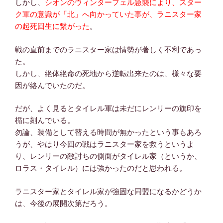
しかし、
シオンのウィンターフェル急襲により、スター
ク軍の意識が「北」へ向かっていた事が、ラニスター家
の起死回生に繋がった
。
戦の直前までのラニスター家は情勢が著しく不利であっ
た。
しかし、絶体絶命の死地から逆転出来たのは、様々な要
因が絡んでいたのだ。
だが、よく見るとタイレル軍は未だにレンリーの旗印を
楯に刻んでいる。
勿論、装備として替える時間が無かったという事もあろ
うが、やはり今回の戦はラニスター家を救うというよ
り、レンリーの敵討ちの側面がタイレル家（というか、
ロラス・タイレル）には強かったのだと思われる。
ラニスター家とタイレル家が強固な同盟になるかどうか
は、今後の展開次第だろう。