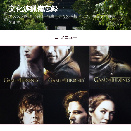
コ
文化渉猟備忘録
ン
オススメ映画、漫画、読書、等々の感想ブログ。毎日更新目指し
テ
てます。
ン
ツ
メニュー
へ
ス
キ
ッ
プ