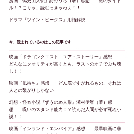
漫画『偽史山人伝』詩野うら（著）感想 謎のタイト
ル！？こりゃ、読むっきゃねぇ！！
ドラマ『ツイン・ピークス』用語解説
今、読まれているのはこの記事です
映画『ドラゴンクエスト ユア・ストーリー』感想
どんなにクオリティが高くとも、ラストのオチでぶち壊
し！！
映画『凪待ち』感想 どん底ですがれるもの、それは
人との繋がりしかない
幻想・怪奇小説『ずうのめ人形』澤村伊智（著）感
想 呪いのスタンド能力！？読んだ人間が必ず死ぬ小
説！！
映画『インランド・エンパイア』感想 最早映画に非