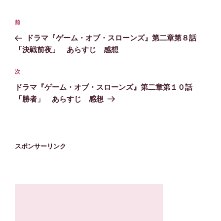
投
前
前
稿
の
ドラマ『ゲーム・オブ・スローンズ』第二章第８話
ナ
投
「決戦前夜」 あらすじ 感想
ビ
稿
ゲ
次
次
の
ー
ドラマ『ゲーム・オブ・スローンズ』第二章第１０話
投
シ
「勝者」 あらすじ 感想
稿
ョ
ン
スポンサーリンク