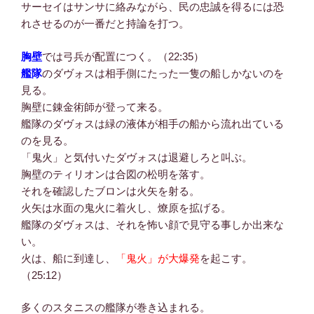
サーセイはサンサに絡みながら、民の忠誠を得るには恐
れさせるのが一番だと持論を打つ。
胸壁
では弓兵が配置につく。（22:35）
艦隊
のダヴォスは相手側にたった一隻の船しかないのを
見る。
胸壁に錬金術師が登って来る。
艦隊のダヴォスは緑の液体が相手の船から流れ出ている
のを見る。
「鬼火」と気付いたダヴォスは退避しろと叫ぶ。
胸壁のティリオンは合図の松明を落す。
それを確認したブロンは火矢を射る。
火矢は水面の鬼火に着火し、燎原を拡げる。
艦隊のダヴォスは、それを怖い顔で見守る事しか出来な
い。
火は、船に到達し、
「鬼火」が大爆発
を起こす。
（25:12）
多くのスタニスの艦隊が巻き込まれる。