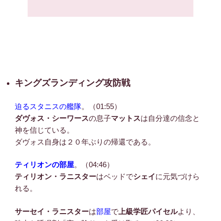
キングズランディング攻防戦
迫るスタニスの艦隊
。（01:55）
ダヴォス・シーワース
の息子
マットス
は自分達の信念と
神を信じている。
ダヴォス自身は２０年ぶりの帰還である。
ティリオンの部屋
。（04:46）
ティリオン・ラニスター
はベッドで
シェイ
に元気づけら
れる。
サーセイ・ラニスター
は
部屋
で
上級学匠パイセル
より、