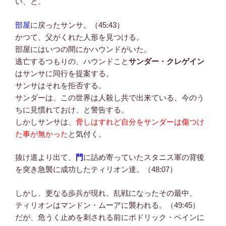
い、と。
部屋
に戻ったサンサ。（45:43）
かつて、父がくれた人形を見つける。
部屋にはいつの間にかハウンドがいた。
逃亡するつもりの、ハウンドこと
サンダー・クレゲイン
はサンサに同行を提案する。
サンサはそれを拒否する。
サンダーは、この世界は人殺し共で出来ている、今のう
ちに見慣れておけ、と警告する。
しかしサンサは、
脅しはすれど自分をサンダーは傷つけ
た事が無かった
と気付く。
抜け道より出て、
門
に詰め寄っていたスタニス軍の背後
を突き急襲に成功したティリオン達。（48:07）
しかし、更なる歩兵が現れ、乱戦になったその最中、
ティリオンはマンドン・ムーアに襲われる。（49:45）
だが、危うく止めを刺される前にポドリック・ペインに