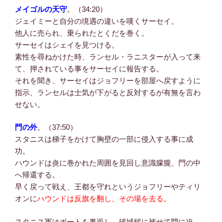
メイゴルの天守
。（34:20）
ジェイミーと自分の境遇の違いを嘆くサーセイ。
他人に売られ、乗られたとくだを巻く。
サーセイはシェイを見つける。
素性を尋ねかけた時、ランセル・ラニスターが入って来
て、押されている事をサーセイに報告する。
それを聞き、サーセイはジョフリーを部屋へ戻すように
指示、ランセルは士気が下がると反対するが有無を言わ
せない。
門の外
。（37:50）
スタニスは梯子をかけて胸壁の一部に侵入する事に成
功。
ハウンドは炎に巻かれた周囲を見回し意識朦朧、門の中
へ帰還する。
早く戻って戦え、王都を守れというジョフリーやティリ
オンに
ハウンドは反旗を翻し、その場を去る
。
スタニス軍はボートを裏返し、破城槌に被せて門に迫