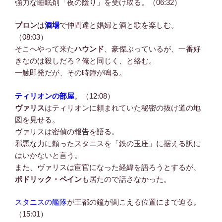
強力な睡眠剤「夜の陰り」を受け取る。（06:32）
ブロン
は
酒場
で仲間達と娼婦と酒と歌を楽しむ。
（08:03）
そこへやって来た
ハウンド
、豪傑ぶっているが、一番好
きなのは殺しだろ？俺と同じく、と絡む。
一触即発だが、その時鐘が鳴る。
ティリオンの部屋
。（12:08）
ヴァリス
はティリオンに頼まれていた秘密の抜け道の地
図を見せる。
ヴァリスは密偵の報告を語る。
邪悪な力に頼ったスタニスを「鉄の玉座」に据える訳に
はいかないと言う。
また、ヴァリスは宦官になった経緯を語ろうとするが、
ポドリック・ペイン
も居たので話さなかった。
スタニスの艦隊
が王都の鐘が聞こえる位置にまで迫る。
（15:01）