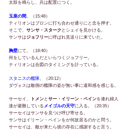
太鼓を鳴らし、兵は配置につく。
玉座の間
。（15:48）
ティリオンはブロンに打ち合わせ通りにと念を押す。
そこで、
サンサ・スターク
とシェイを見かける。
サンサは
ジョフリー
に呼ばれ見送りに来ていた。
胸壁
にて。（18:40）
何をしているんだといらつくジョフリー。
ティリオンは合図のタイミングを計っている。
スタニスの艦隊
。（20:12）
ダヴォスは敵側の艦隊の姿が無い事に違和感を感じる。
サーセイ、
トメン
と
サー・イリーン・ペイン
を連れ婦人
達が避難している
メイゴルの天守
に入る。（20:35）
サーセイはサンサを見つけ呼び寄せる。
サンサはイリーン・ペインをが何故居るのかと問う。
サーセイは、敵が来たら彼の存在に感謝すると言う。