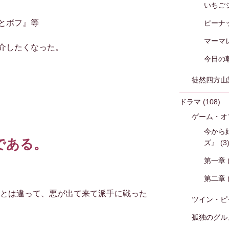
いちご
]とボフ』等
ピーナ
マーマ
介したくなった。
今日の
徒然四方山
ドラマ
(108)
ゲーム・オ
今から
である。
ズ』
(3
第一章
第二章
等とは違って、悪が出て来て派手に戦った
ツイン・ピ
孤独のグル