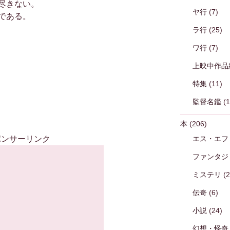
尽きない。
ヤ行
(7)
である。
ラ行
(25)
ワ行
(7)
上映中作品
特集
(11)
監督名鑑
(1
本
(206)
ポンサーリンク
エス・エフ
ファンタジ
ミステリ
(2
伝奇
(6)
小説
(24)
幻想・怪奇