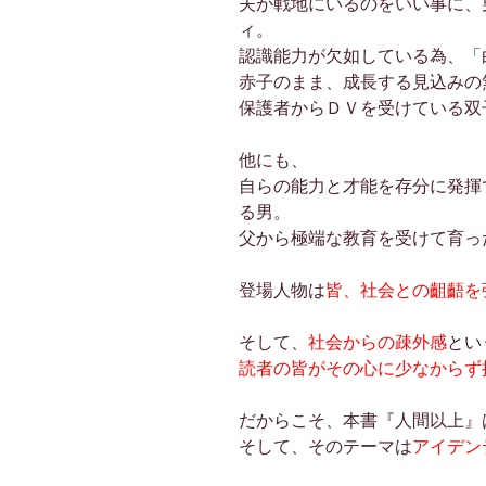
夫が戦地にいるのをいい事に、
ィ。
認識能力が欠如している為、「
赤子のまま、成長する見込みの
保護者からＤＶを受けている双
他にも、
自らの能力と才能を存分に発揮
る男。
父から極端な教育を受けて育っ
登場人物は
皆、社会との齟齬を
そして、
社会からの疎外感
とい
読者の皆がその心に少なからず
だからこそ、本書『人間以上』
そして、そのテーマは
アイデン