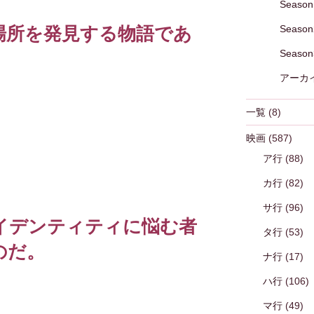
Season
場所を発見する物語であ
Season
Season
アーカ
一覧
(8)
映画
(587)
ア行
(88)
カ行
(82)
サ行
(96)
イデンティティに悩む者
タ行
(53)
のだ。
ナ行
(17)
ハ行
(106)
マ行
(49)