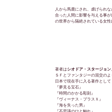
人から馬鹿にされ、虐げられな
合った人間に影響を与える事が
の世界から隔絶されている女性
著者は
シオドア・スタージョン
ＳＦとファンタジーの混交のよ
日本で現在手に入る著作として
『夢見る宝石』
『時間のかかる彫刻』
『ヴィーナス・プラスＸ』
『海を失った男』
『不思議のひと触れ』