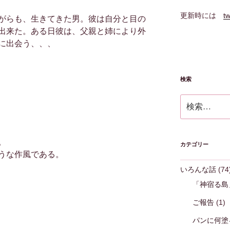
更新時には
tw
がらも、生きてきた男。彼は自分と目の
出来た。ある日彼は、父親と姉により外
に出会う、、、
検索
検
索:
。
カテゴリー
うな作風である。
いろんな話
(74
「神宿る島
ご報告
(1)
パンに何塗