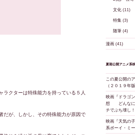
文化
(11)
特集
(3)
随筆
(4)
漫画
(41)
夏期公開アニメ系
この夏公開の
（２０１９年
ャラクターは特殊能力を持っている５人
映画『ドラゴ
想 どんなに
チでぶち壊し
者だが、しかし、その特殊能力が原因で
映画『天気の
系ボーイ・ミ