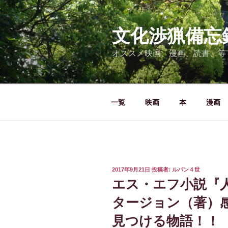
コ
ン
テ
文化渉猟備忘
ン
オススメ映画、漫画、読書、等
ツ
へ
ス
キ
一覧
映画
本
漫画
ッ
プ
投
2017年9月21日
投稿者:
ルパン４世
稿
エス・エフ小説『
日:
タージョン（著）
見つける物語！！