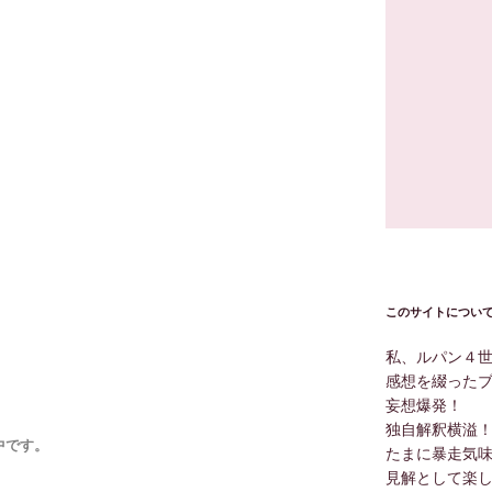
このサイトについ
私、ルパン４
感想を綴った
妄想爆発！
独自解釈横溢
版中です。
たまに暴走気
見解として楽