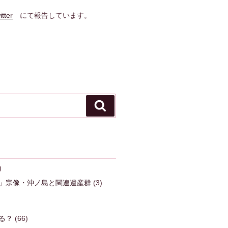
itter
にて報告しています。
検
索
)
」宗像・沖ノ島と関連遺産群
(3)
る？
(66)