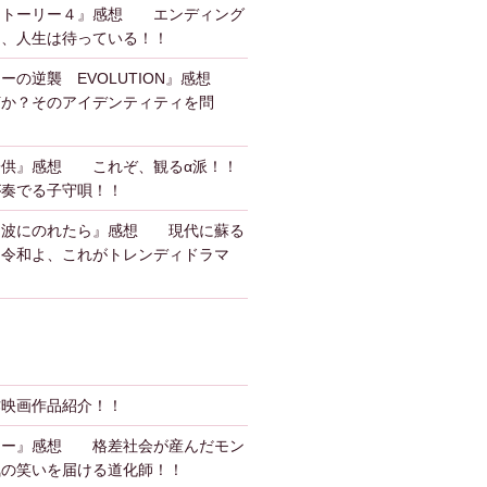
ストーリー４』感想 エンディング
も、人生は待っている！！
ーの逆襲 EVOLUTION』感想
何か？そのアイデンティティを問
子供』感想 これぞ、観るα派！！
が奏でる子守唄！！
、波にのれたら』感想 現代に蘇る
？令和よ、これがトレンディドラマ
作映画作品紹介！！
カー』感想 格差社会が産んだモン
気の笑いを届ける道化師！！