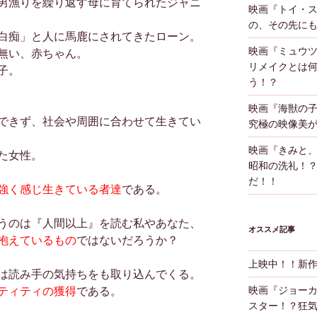
男漁りを繰り返す母に育てられたジャニ
映画『トイ・
の、その先に
白痴」と人に馬鹿にされてきたローン。
映画『ミュウツ
無い、赤ちゃん。
リメイクとは
子。
う！？
映画『海獣の
できず、社会や周囲に合わせて生きてい
究極の映像美
映画『きみと
た女性。
昭和の洗礼！
だ！！
強く感じ生きている者達
である。
うのは『人間以上』を読む私やあなた、
オススメ記事
抱えているもの
ではないだろうか？
上映中！！新
は読み手の気持ちをも取り込んでくる。
映画『ジョー
ティティの獲得
である。
スター！？狂