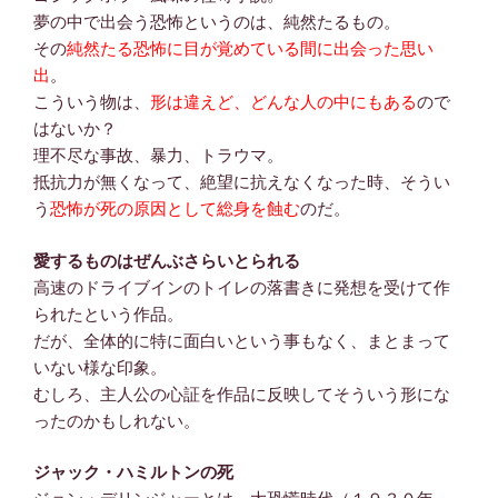
夢の中で出会う恐怖というのは、純然たるもの。
その
純然たる恐怖に目が覚めている間に出会った思い
出
。
こういう物は、
形は違えど、どんな人の中にもある
ので
はないか？
理不尽な事故、暴力、トラウマ。
抵抗力が無くなって、絶望に抗えなくなった時、そうい
う
恐怖が死の原因として総身を蝕む
のだ。
愛するものはぜんぶさらいとられる
高速のドライブインのトイレの落書きに発想を受けて作
られたという作品。
だが、全体的に特に面白いという事もなく、まとまって
いない様な印象。
むしろ、主人公の心証を作品に反映してそういう形にな
ったのかもしれない。
ジャック・ハミルトンの死