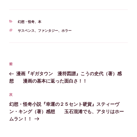
カ
幻想・怪奇
、
本
テ
タ
サスペンス
、
ファンタジー
、
ホラー
ゴ
グ
リ
ー
投
前
前
稿
の
漫画『ギガタウン 漫符図譜』こうの史代（著）感
ナ
投
想 漫画の基本に返った面白さ！！
ビ
稿
ゲ
次
次
の
ー
幻想・怪奇小説『幸運の２５セント硬貨』スティーヴ
投
シ
ン・キング（著）感想 玉石混淆でも、アタリはホー
稿
ムラン！！
ョ
ン