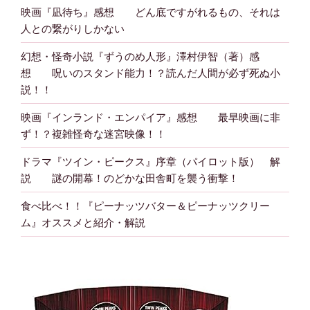
映画『凪待ち』感想 どん底ですがれるもの、それは
人との繋がりしかない
幻想・怪奇小説『ずうのめ人形』澤村伊智（著）感
想 呪いのスタンド能力！？読んだ人間が必ず死ぬ小
説！！
映画『インランド・エンパイア』感想 最早映画に非
ず！？複雑怪奇な迷宮映像！！
ドラマ『ツイン・ピークス』序章（パイロット版） 解
説 謎の開幕！のどかな田舎町を襲う衝撃！
食べ比べ！！『ピーナッツバター＆ピーナッツクリー
ム』オススメと紹介・解説