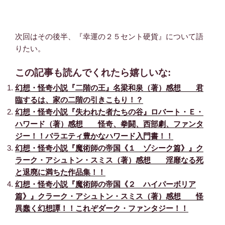
次回はその後半、『幸運の２５セント硬貨』について語
りたい。
この記事も読んでくれたら嬉しいな:
幻想・怪奇小説『二階の王』名梁和泉（著）感想 君
臨するは、家の二階の引きこもり！？
幻想・怪奇小説『失われた者たちの谷』ロバート・Ｅ・
ハワード（著）感想 怪奇、拳闘、西部劇、ファンタ
ジー！！バラエティ豊かなハワード入門書！！
幻想・怪奇小説『魔術師の帝国《１ ゾシーク篇》』ク
ラーク・アシュトン・スミス（著）感想 淫靡なる死
と退廃に満ちた作品集！！
幻想・怪奇小説『魔術師の帝国《２ ハイパーボリア
篇》』クラーク・アシュトン・スミス（著）感想 怪
異蠢く幻想譚！！これぞダーク・ファンタジー！！