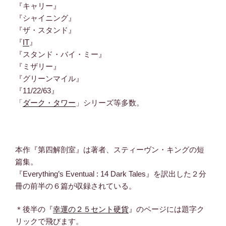
『キャリー』
『シャイニング』
『ザ・スタンド』
『
IT
』
『スタンド・バイ・ミー』
『ミザリー』
『グリーンマイル』
『11/22/63』
「
ダーク・タワー
」シリーズ等多数。
本作『第四解剖室』は著者、スティーヴン・キングの短
篇集。
『Everything’s Eventual : 14 Dark Tales』を訳出した２分
冊の前半の６篇が収録されている。
＊後半の『
幸運の２５セント硬貨
』のページには題字ク
リックで飛びます。