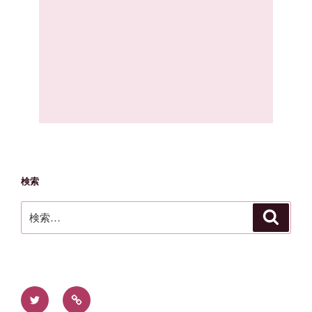
検索
検
検
索
索:
Twitter
お