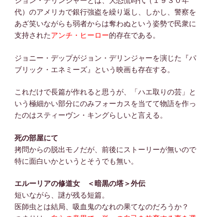
ジョン・デリンジャーとは、大恐慌時代（１９３０年
代）のアメリカで銀行強盗を繰り返し、しかし、警察を
あざ笑いながらも弱者からは奪わぬという姿勢で民衆に
支持された
アンチ・ヒーロー
的存在である。
ジョニー・デップがジョン・デリンジャーを演じた『パ
ブリック・エネミーズ』という映画も存在する。
これだけで長篇が作れると思うが、「ハエ取りの芸」と
いう極細かい部分にのみフォーカスを当てて物語を作っ
たのはスティーヴン・キングらしいと言える。
死の部屋にて
拷問からの脱出モノだが、前後にストーリーが無いので
特に面白いかというとそうでも無い。
エルーリアの修道女 ＜暗黒の塔＞外伝
短いながら、謎が残る短篇。
医師虫とは結局、吸血鬼のなれの果てなのだろうか？