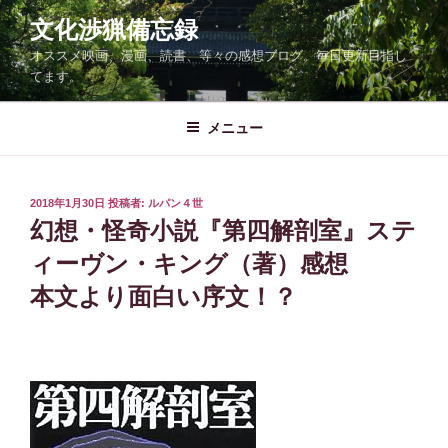
コ
文化渉猟備忘録
ン
オススメ映画、漫画、読書、等々の感想ブログ。毎日更新目指し
テ
てます。
ン
ツ
メニュー
へ
ス
キ
ッ
投
2018年1月30日
投稿者:
ルパン４世
稿
幻想・怪奇小説『第四解剖室』ステ
プ
日:
ィーヴン・キング（著）感想
本文より面白い序文！？