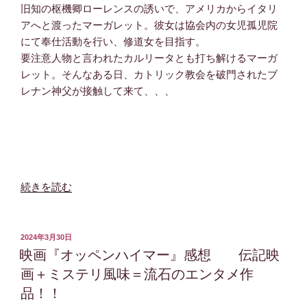
ー
旧知の枢機卿ローレンスの誘いで、アメリカからイタリ
ズ
アへと渡ったマーガレット。彼女は協会内の女児孤児院
／
にて奉仕活動を行い、修道女を目指す。
フ
要注意人物と言われたカルリータとも打ち解けるマーガ
ロ
レット。そんなある日、カトリック教会を破門されたブ
ー
レナン神父が接触して来て、、、
ズ
ン・
サ
マ
ー』
感
“映
続きを読む
想
画
ロ
『オ
リ
ー
投
2024年3月30日
神
稿
メ
映画『オッペンハイマー』感想 伝記映
日:
の
ン：
画＋ミステリ風味＝流石のエンタメ作
レ
ザ・
品！！
ク
フ