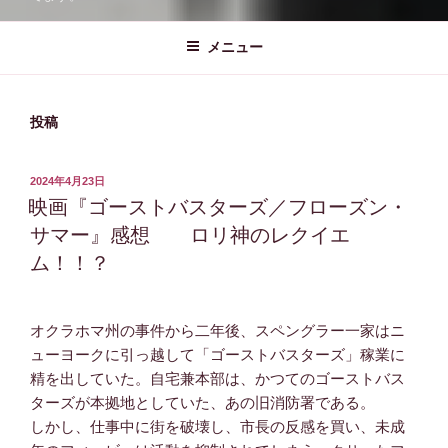
メニュー
投稿
投
2024年4月23日
稿
映画『ゴーストバスターズ／フローズン・
日:
サマー』感想 ロリ神のレクイエ
ム！！？
オクラホマ州の事件から二年後、スペングラー一家はニ
ューヨークに引っ越して「ゴーストバスターズ」稼業に
精を出していた。自宅兼本部は、かつてのゴーストバス
ターズが本拠地としていた、あの旧消防署である。
しかし、仕事中に街を破壊し、市長の反感を買い、未成