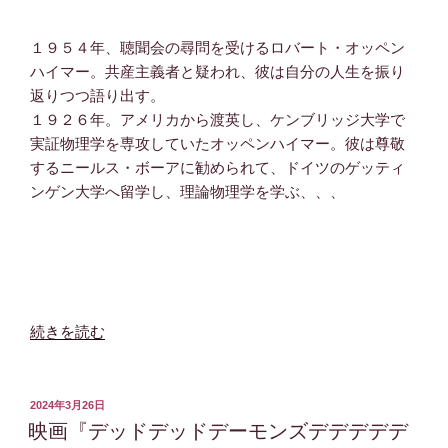
イ
ァ
エ
ー
１９５４年、聴聞会の尋問を受けるロバート・オッペン
ム！！？”
ス
ハイマー。共産主義者と疑われ、彼は自分の人生を振り
の
ト』
返りつつ語り出す。
感
１９２６年。アメリカから渡英し、ケンブリッジ大学で
想
実証物理学を専攻していたオッペンハイマー。彼は尊敬
過
するニールス・ボーアに勧められて、ドイツのゲッティ
去
ンゲン大学へ留学し、理論物理学を学ぶ、、、
作
へ
の
リ
ス
ペ
“映
続きを読む
ク
画
ト
『オ
溢
ッ
投
2024年3月26日
れ
稿
ペ
映画『デッドデッドデーモンズデデデデデ
日:
る、