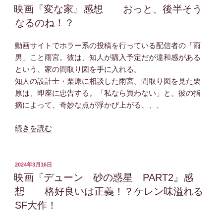
流
稿
ド
映画『変な家』感想 おっと、後半そう
日:
石
デ
なるのね！？
の
ッ
エ
ド
動画サイトでホラー系の投稿を行っている配信者の「雨
ン
デ
男」こと雨宮。彼は、知人が購入予定だが違和感がある
タ
ー
という、家の間取り図を手に入れる。
メ
モ
知人の設計士・栗原に相談した雨宮。間取り図を見た栗
作
ン
原は、即座に忠告する。「私なら買わない」と。彼の指
品！！”
ズ
摘によって、奇妙な点が浮かび上がる、、、
の
デ
デ
“映
続きを読む
デ
画
デ
『変
デ
な
投
2024年3月16日
ス
稿
家』
映画『デューン 砂の惑星 PART2』感
日:
ト
感
想 格好良いは正義！？ケレン味溢れる
ラ
想
SF大作！
ク
お
シ