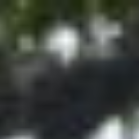
コ
ン
テ
ン
ツ
へ
ス
キ
ッ
プ