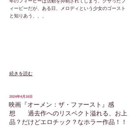
年のフィービーは活動を抑制されてしまう。クサったフ
ィービーだが、ある日、メロディという少女のゴースト
と知りあう、、、
“映
続きを読む
画
『ゴ
ー
投
2024年4月16日
稿
ス
映画『オーメン：ザ・ファースト』感
日:
ト
想 過去作へのリスペクト溢れる、お上
バ
品？だけどエロチック？なホラー作品！！
ス
タ