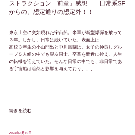
ン
ストラクション 前章』感想 日常系SF
お
ハ
からの、想定通りの想定外！！
上
イ
品？
マ
だ
ー』
東京上空に突如現れた宇宙船。米軍が新型爆弾を放って
け
感
３年。しかし、日常は続いていた。表面上は…
ど
想
高校３年生の小山門出と中川凰蘭は、女子の仲良しグル
エ
伝
ープ５人組の中でも親友同士。卒業を間近に控え、人生
ロ
記
の転機を迎えていた。そんな日常の中でも、非日常であ
チ
映
る宇宙船は暗然と影響を与えており、、、
ッ
画
ク？
＋
な
ミ
ホ
ス
ラ
テ
ー
リ
“映
続きを読む
作
風
画
品！！”
味
『デ
の
＝
ッ
投
2024年3月19日