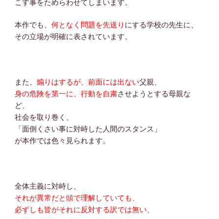
こす事をためらわせてしまいます。
本作でも、
何となく問題を先送り
にする学校の先生に、
その立場が明確に表されています。
また、
煽りはするが、前面には出ない
父親、
身の危険を第一に、行動を自粛
させようとする母親な
ど、
社会を取り巻く、
「面倒くさい事に対峙した人間のスタンス」
が本作では色々見られます。
全体主義に対峙し、
それが異常だと頭で理解していても、
必ずしも皆がそれに反対する訳では無い
、