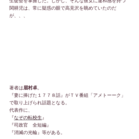
生徒会を掌握した。しかし、そんな彼女に違和感を持つ
関耕児は、常に疑惑の眼で高見沢を眺めていたのだ
が、、、
著者は
眉村卓
。
『妻に捧げた１７７８話』がＴＶ番組「アメトーーク」
で取り上げられ話題となる。
代表作に、
『
なぞの転校生
』
『司政官 全短編』
『消滅の光輪』等がある。