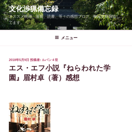
コ
文化渉猟備忘録
ン
オススメ映画、漫画、読書、等々の感想ブログ。毎日更新目指し
テ
てます。
ン
ツ
メニュー
へ
ス
キ
ッ
投
2018年5月9日
投稿者:
ルパン４世
稿
エス・エフ小説『ねらわれた学
プ
日:
園』眉村卓（著）感想