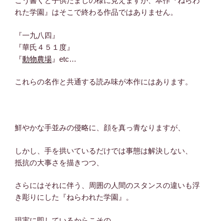
こう書くと子供だましの様に見えますが、本作『ねらわ
れた学園』はそこで終わる作品ではありません。
『一九八四』
『華氏４５１度』
『
動物農場
』etc…
これらの名作と共通する読み味が本作にはあります。
鮮やかな手並みの侵略に、顔を真っ青なりますが、
しかし、手を拱いているだけでは事態は解決しない、
抵抗の大事さを描きつつ、
さらにはそれに伴う、周囲の人間のスタンスの違いも浮
き彫りにした『ねらわれた学園』。
現実に即しているからこその、