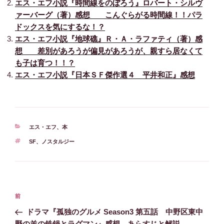
エス・エフ小説『時間線をのぼろう』ロバート・シルヴ
ァーバーグ（著）感想 こんぐらがる時間線！！パラ
ドックスを気にするな！？
エス・エフ小説『地球礁』Ｒ・Ａ・ラファティ（著）感
想 差別があろうが偏見があろうが、親すら居なくて
も子は育つ！！？
エス・エフ小説『日本ＳＦ傑作選４ 平井和正』感想
カ
エス・エフ
、
本
テ
タ
SF
、
ノスタルジー
ゴ
グ
リ
ー
投
前
前
稿
の
ドラマ『孤独のグルメ Season3 第五話 中野区東中
ナ
投
野の羊の鉄鍋とラグマン』感想 あらすじと解説