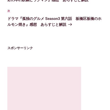
ビ
稿
ゲ
次
次
の
ー
ドラマ『孤独のグルメ Season3 第六話 板橋区板橋のホ
投
シ
ルモン焼き』感想 あらすじと解説
稿
ョ
ン
スポンサーリンク