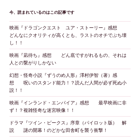
今、読まれているのはこの記事です
映画『ドラゴンクエスト ユア・ストーリー』感想
どんなにクオリティが高くとも、ラストのオチでぶち壊
し！！
映画『凪待ち』感想 どん底ですがれるもの、それは
人との繋がりしかない
幻想・怪奇小説『ずうのめ人形』澤村伊智（著）感
想 呪いのスタンド能力！？読んだ人間が必ず死ぬ小
説！！
映画『インランド・エンパイア』感想 最早映画に非
ず！？複雑怪奇な迷宮映像！！
ドラマ『ツイン・ピークス』序章（パイロット版） 解
説 謎の開幕！のどかな田舎町を襲う衝撃！