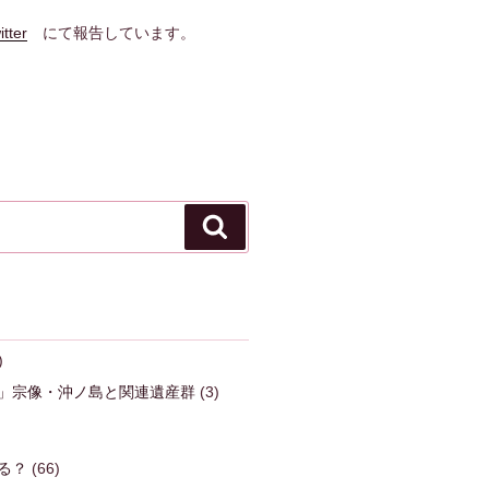
itter
にて報告しています。
検
索
)
」宗像・沖ノ島と関連遺産群
(3)
る？
(66)