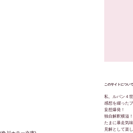
このサイトについ
私、ルパン４
感想を綴った
妄想爆発！
独自解釈横溢
たまに暴走気
見解として楽