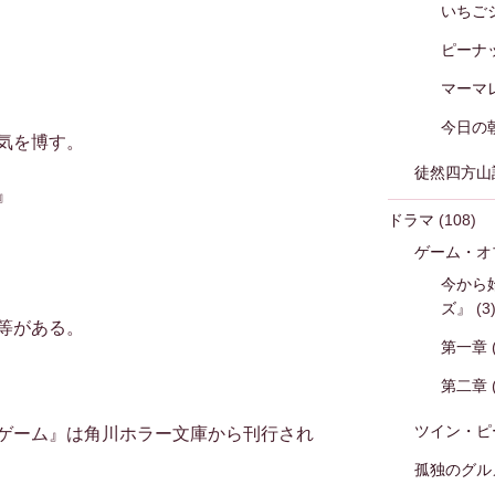
いちご
ピーナ
マーマ
今日の
気を博す。
徒然四方山
』
ドラマ
(108)
ゲーム・オ
今から
ズ』
(3
等がある。
第一章
第二章
ツイン・ピ
ゲーム』は角川ホラー文庫から刊行され
孤独のグル