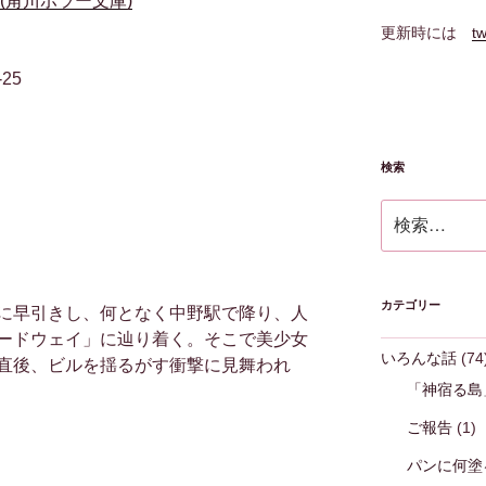
(角川ホラー文庫)
更新時には
tw
-25
検索
検
索:
カテゴリー
に早引きし、何となく中野駅で降り、人
ードウェイ」に辿り着く。そこで美少女
いろんな話
(74
直後、ビルを揺るがす衝撃に見舞われ
「神宿る島
ご報告
(1)
パンに何塗