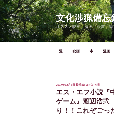
コ
ン
テ
文化渉猟備忘
ン
オススメ映画、漫画、読書、等
ツ
へ
ス
キ
一覧
映画
本
漫画
ッ
プ
投
2017年12月5日
投稿者:
ルパン４世
稿
エス・エフ小説『
日:
ゲーム』渡辺浩弐
り！！これぞごっ