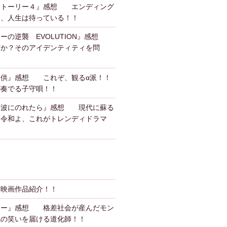
ストーリー４』感想 エンディング
も、人生は待っている！！
ーの逆襲 EVOLUTION』感想
何か？そのアイデンティティを問
子供』感想 これぞ、観るα派！！
が奏でる子守唄！！
、波にのれたら』感想 現代に蘇る
？令和よ、これがトレンディドラマ
作映画作品紹介！！
カー』感想 格差社会が産んだモン
気の笑いを届ける道化師！！