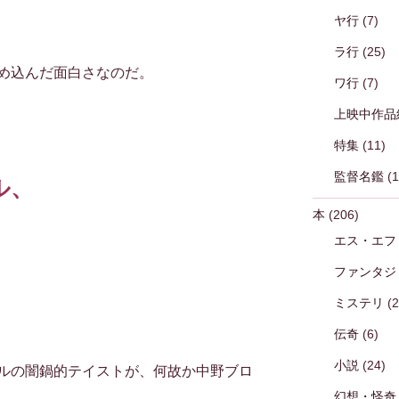
ヤ行
(7)
ラ行
(25)
め込んだ面白さなのだ。
ワ行
(7)
上映中作品
特集
(11)
監督名鑑
(1
ル、
本
(206)
エス・エフ
ファンタジ
、
ミステリ
(2
伝奇
(6)
小説
(24)
ルの闇鍋的テイストが、何故か中野ブロ
幻想・怪奇