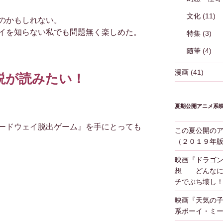
文化
(11)
のかもしれない。
イを知らない私でも問題無く楽しめた。
特集
(3)
随筆
(4)
漫画
(41)
説が読みたい！
夏期公開アニメ系
ードウェイ脱出ゲーム』を手にとっても
この夏公開の
（２０１９年
映画『ドラゴ
想 どんなに
チでぶち壊し
映画『天気の
系ボーイ・ミ