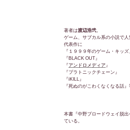
著者は
渡辺浩弐
。
ゲーム、サブカル系の小説で人
代表作に
『１９９９年のゲーム・キッズ
『BLACK OUT』
『
アンドロメディア
』
『プラトニックチェーン』
『iKILL』
『死ぬのがこわくなくなる話』
本書『中野ブロードウェイ脱出
ている。