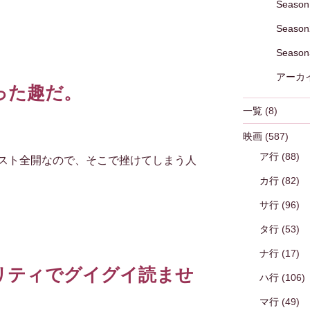
Season
Season
Season
アーカ
った趣だ。
一覧
(8)
映画
(587)
ア行
(88)
スト全開なので、そこで挫けてしまう人
カ行
(82)
サ行
(96)
タ行
(53)
ナ行
(17)
リティでグイグイ読ませ
ハ行
(106)
マ行
(49)