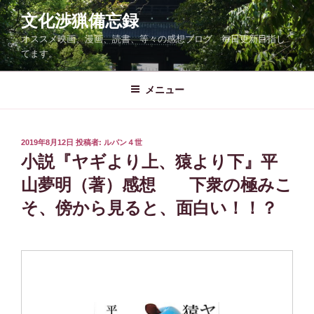
コ
文化渉猟備忘録
ン
オススメ映画、漫画、読書、等々の感想ブログ。毎日更新目指し
テ
てます。
ン
ツ
メニュー
へ
ス
キ
ッ
投
2019年8月12日
投稿者:
ルパン４世
稿
小説『ヤギより上、猿より下』平
プ
日:
山夢明（著）感想 下衆の極みこ
そ、傍から見ると、面白い！！？