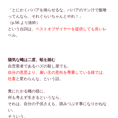
「とにかくババアを拗らせるな。ババアのマン汁で飯喰
ってんなら、それぐらいちゃんとやれ！」
（p.56 より抜粋）
という台詞は、
ベストオブザイヤーを提供しても良い
レ
ベル。
陽気な蠅は二度、蛆を踏む
自営業者であるハズの殺し屋でも、
自分の意思より、雇い主の意向を尊重している様では、
社畜
と変わらんな、という話。
糞にたかる蠅の様に、
何も考えず生きるというなら、
それは、自分の子供さえも、踏みつぶす事になりかねな
い。
そういう、