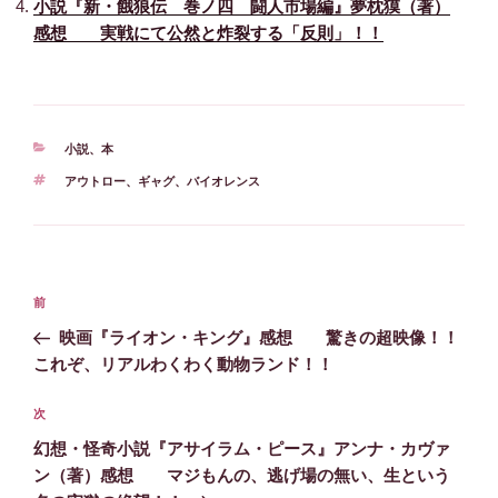
小説『新・餓狼伝 巻ノ四 闘人市場編』夢枕獏（著）
感想 実戦にて公然と炸裂する「反則」！！
カ
小説
、
本
テ
タ
アウトロー
、
ギャグ
、
バイオレンス
ゴ
グ
リ
ー
投
前
前
稿
の
映画『ライオン・キング』感想 驚きの超映像！！
ナ
投
これぞ、リアルわくわく動物ランド！！
ビ
稿
ゲ
次
次
の
ー
幻想・怪奇小説『アサイラム・ピース』アンナ・カヴァ
投
シ
ン（著）感想 マジもんの、逃げ場の無い、生という
稿