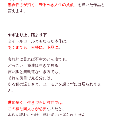
無責任さが招く、来るべき人生の負債
、を描いた作品と
言えます。
ヤギより上、猿より下
タイトルロールともなった本作は、
あくまでも、卑猥に、下品に
。
客観的に見れば不幸のどん底でも、
どっこい、我達は生きて居る、
言い訳と無軌道な生き方でも、
それを傍目で見る分には、
ある種の逞しさと、ユーモアを感じずには居られませ
ん。
世知辛く、生きづらい渡世では、
この様な図太さが必要
なのだと、
本作を読むにつけ、感じずには居られません。