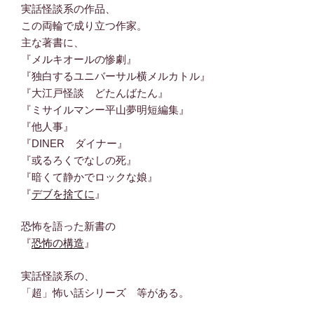
実話怪談系の作品、
この両輪で成り立つ作家。
主な著書に、
『メルキオールの惨劇』
『独白するユニバーサル横メルカトル』
『大江戸怪談 どたんばたん』
『ミサイルマンー平山夢明短編集』
『他人事』
『DINER ダイナー』
『或るろくでなしの死』
『暗くて静かでロックな娘』
『
デブを捨てに
』
恐怖を語った新書の
『
恐怖の構造
』
実話怪談系の、
「超」怖い話シリーズ 等がある。