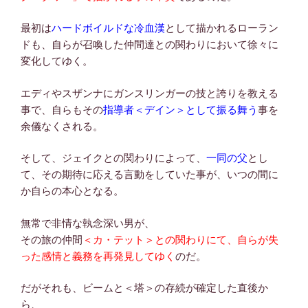
最初は
ハードボイルドな冷血漢
として描かれるローラン
ドも、自らが召喚した仲間達との関わりにおいて徐々に
変化してゆく。
エディやスザンナにガンスリンガーの技と誇りを教える
事で、自らもその
指導者＜デイン＞として振る舞う
事を
余儀なくされる。
そして、ジェイクとの関わりによって、
一同の父
とし
て、その期待に応える言動をしていた事が、いつの間に
か自らの本心となる。
無常で非情な執念深い男が、
その旅の仲間
＜カ・テット＞との関わりにて、自らが失
った感情と義務を再発見してゆく
のだ。
だがそれも、ビームと＜塔＞の存続が確定した直後か
ら、