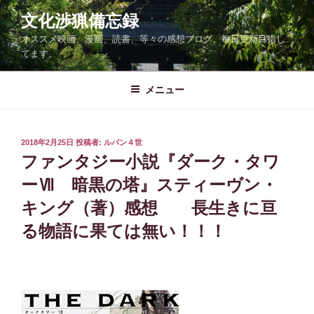
コ
文化渉猟備忘録
ン
オススメ映画、漫画、読書、等々の感想ブログ。毎日更新目指し
テ
てます。
ン
ツ
メニュー
へ
ス
キ
ッ
投
2018年2月25日
投稿者:
ルパン４世
稿
ファンタジー小説『ダーク・タワ
プ
日:
ーⅦ 暗黒の塔』スティーヴン・
キング（著）感想 長生きに亘
る物語に果ては無い！！！