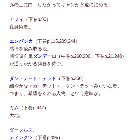
赤の上に白、したがってギャンが永遠に治める。
アフィ
（下巻p.99）
変身術者。
エンパシカ
（下巻p.115,209,244）
感情を汲み取る地。
感情吸血鬼
ダンデーロ
（中巻p.260,396、下巻p.21,240）
が通りかかる餌食を待つ。
ダン・テット・テット
（下巻p.356）
細やかな＜カ・テット＞、ダン・テットみたいな者。
つまり、希望をくれる人物、という意味か。
ミム
（下巻p.447）
大地。
ダークルス
、
ティンクツ
（下巻p.496）