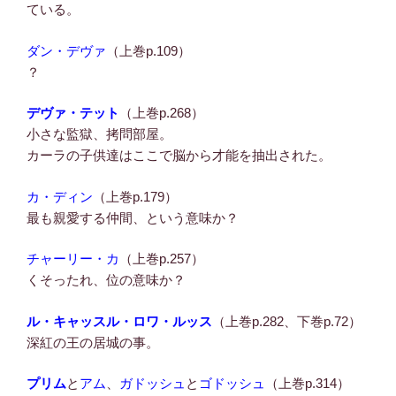
ている。
ダン・デヴァ
（上巻p.109）
？
デヴァ・テット
（上巻p.268）
小さな監獄、拷問部屋。
カーラの子供達はここで脳から才能を抽出された。
カ・ディン
（上巻p.179）
最も親愛する仲間、という意味か？
チャーリー・カ
（上巻p.257）
くそったれ、位の意味か？
ル・キャッスル・ロワ・ルッス
（上巻p.282、下巻p.72）
深紅の王の居城の事。
プリム
と
アム
、
ガドッシュ
と
ゴドッシュ
（上巻p.314）