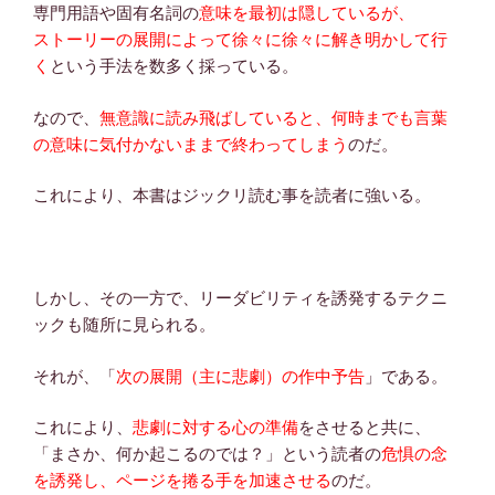
専門用語や固有名詞の
意味を最初は隠しているが、
ストーリーの展開によって徐々に徐々に解き明かして行
く
という手法を数多く採っている。
なので、
無意識に読み飛ばしていると、何時までも言葉
の意味に気付かないままで終わってしまう
のだ。
これにより、本書はジックリ読む事を読者に強いる。
しかし、その一方で、リーダビリティを誘発するテクニ
ックも随所に見られる。
それが、「
次の展開（主に悲劇）の作中予告
」である。
これにより、
悲劇に対する心の準備
をさせると共に、
「まさか、何か起こるのでは？」という読者の
危惧の念
を誘発し、ページを捲る手を加速させる
のだ。