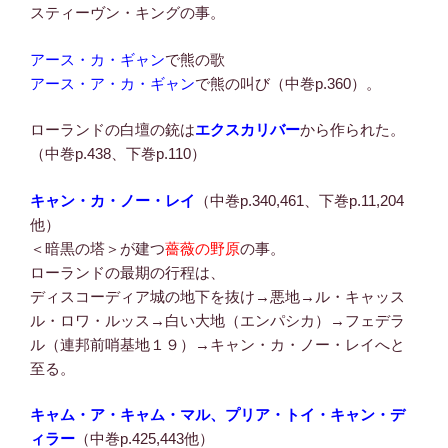
スティーヴン・キングの事。
アース・カ・ギャン
で熊の歌
アース・ア・カ・ギャン
で熊の叫び（中巻p.360）。
ローランドの白壇の銃は
エクスカリバー
から作られた。
（中巻p.438、下巻p.110）
キャン・カ・ノー・レイ
（中巻p.340,461、下巻p.11,204
他）
＜暗黒の塔＞が建つ
薔薇の野原
の事。
ローランドの最期の行程は、
ディスコーディア城の地下を抜け→悪地→ル・キャッス
ル・ロワ・ルッス→白い大地（エンパシカ）→フェデラ
ル（連邦前哨基地１９）→キャン・カ・ノー・レイへと
至る。
キャム・ア・キャム・マル、プリア・トイ・キャン・デ
ィラー
（中巻p.425,443他）