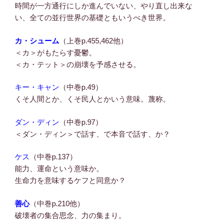
時間が一方通行にしか進んでいない、やり直し出来な
い、全ての並行世界の基礎ともいうべき世界。
カ・シューム
（上巻p.455,462他）
＜カ＞がもたらす憂鬱。
＜カ・テット＞の崩壊を予感させる。
キー・キャン
（中巻p.49）
くそ人間とか、くそ民人とかいう意味。蔑称。
ダン・ディン
（中巻p.97）
＜ダン・ディン＞で話す、で本音で話す、か？
ケス
（中巻p.137）
能力、運命という意味か。
生命力を意味するケフと同意か？
善心
（中巻p.210他）
破壊者の集合思念、力の集まり。