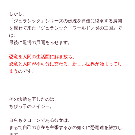
しかし、
「ジュラシック」シリーズの伝統を律儀に継承する展開
を観せて来た『ジュラシック・ワールド／炎の王国』で
は、
最後に驚愕の展開をみせます。
恐竜を人間の生活圏に解き放ち、
恐竜と人間が不可分に交わる、新しい世界が始まってし
まう
のです。
その決断を下したのは、
ちびっ子のメイジー。
自らもクローンである彼女は、
まるで自己の存在を主張するかの如くに恐竜達を解放し
ます。