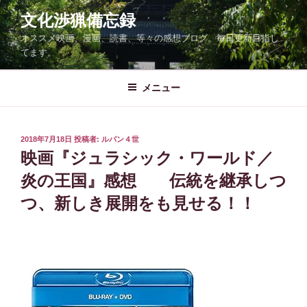
コ
文化渉猟備忘録
ン
オススメ映画、漫画、読書、等々の感想ブログ。毎日更新目指し
テ
てます。
ン
ツ
メニュー
へ
ス
キ
ッ
投
2018年7月18日
投稿者:
ルパン４世
稿
映画『ジュラシック・ワールド／
プ
日:
炎の王国』感想 伝統を継承しつ
つ、新しき展開をも見せる！！