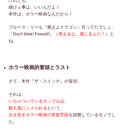
けれども、
細けぇ事は、いいんだよ！
本作は、ホラー映画なんだから！
ブルース・リーも『燃えよドラゴン』言ってたでしょ、
「Don’t think! Feeeel!!」（
考えるな、感じるんだ！
）と
ね。
ホラー映画的冒頭とラスト
さて、本作『ザ・スイッチ』の冒頭。
それは、
いちゃついているカップルは、
殺人鬼にシメられる
という、
古き良きホラー映画の常套手段
を踏襲しているモノでし
た。