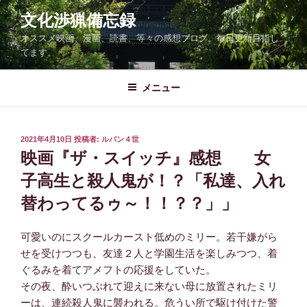
コ
文化渉猟備忘録
ン
オススメ映画、漫画、読書、等々の感想ブログ。毎日更新目指し
テ
てます。
ン
ツ
メニュー
へ
ス
キ
ッ
投
2021年4月10日
投稿者:
ルパン４世
稿
映画『ザ・スイッチ』感想 女
プ
日:
子高生と殺人鬼が！？「私達、入れ
替わってるゥ～！！？？」」
可愛いのにスクールカースト低めのミリー。若干嫌がら
せを受けつつも、友達２人と学園生活を楽しみつつ、着
ぐるみを着てアメフトの応援をしていた。
その夜、酔いつぶれて迎えに来ない母に放置されたミリ
ーは、連続殺人鬼に襲われる。危うい所で駆け付けた警