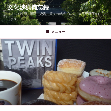
コ
文化渉猟備忘録
ン
オススメ映画、漫画、読書、等々の感想ブログ。毎日更新目指し
テ
てます。
ン
ツ
メニュー
へ
ス
キ
ッ
プ