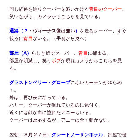
同じ経路を辿りクーパーを追いかける
青目のクーパー
。
笑いながら、カメラからこちらを見ている。
通路（？
：
ヴィーナス像は無い
）
を走るクーパー、すぐ
後ろに
青目
がいる。（手前から奥へ）
部屋（A）
らしき所でクーパー、
青目
に捕まる。
部屋が明滅し、笑う
ボブ
が現れカメラからこちらを見
る。
グラストンベリー・グローブ
に赤いカーテンがゆらめ
く。
外は、再び夜になっている。
ハリー、クーパーが倒れているのに気付く。
近くには顔が血に塗れたアニーもいる。
クーパーは反応するが、アニーは全く動かない。
翌朝（
３月２７日
）
グレートノーザンホテル
、部屋で寝