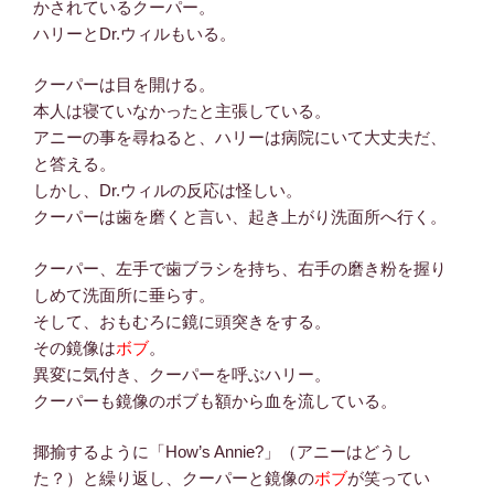
かされているクーパー。
ハリーとDr.ウィルもいる。
クーパーは目を開ける。
本人は寝ていなかったと主張している。
アニーの事を尋ねると、ハリーは病院にいて大丈夫だ、
と答える。
しかし、Dr.ウィルの反応は怪しい。
クーパーは歯を磨くと言い、起き上がり洗面所へ行く。
クーパー、左手で歯ブラシを持ち、右手の磨き粉を握り
しめて洗面所に垂らす。
そして、おもむろに鏡に頭突きをする。
その鏡像は
ボブ
。
異変に気付き、クーパーを呼ぶハリー。
クーパーも鏡像のボブも額から血を流している。
揶揄するように「How’s Annie?」（アニーはどうし
た？）と繰り返し、クーパーと鏡像の
ボブ
が笑ってい