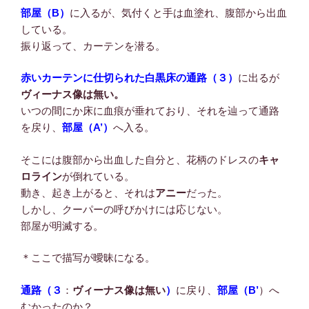
部屋（B）
に入るが、気付くと手は血塗れ、腹部から出血
している。
振り返って、カーテンを潜る。
赤いカーテンに仕切られた白黒床の通路（３）
に出るが
ヴィーナス像は無い。
いつの間にか床に血痕が垂れており、それを辿って通路
を戻り、
部屋（A’）
へ入る。
そこには腹部から出血した自分と、花柄のドレスの
キャ
ロライン
が倒れている。
動き、起き上がると、それは
アニー
だった。
しかし、クーパーの呼びかけには応じない。
部屋が明滅する。
＊ここで描写が曖昧になる。
通路（３
：
ヴィーナス像は無い
）
に戻り、
部屋（B’
）へ
むかったのか？