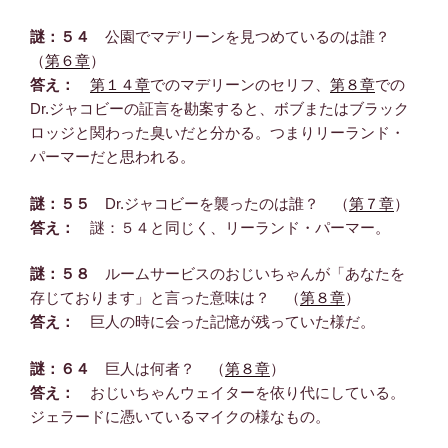
謎：５４
公園でマデリーンを見つめているのは誰？
（
第６章
）
答え：
第１４章
でのマデリーンのセリフ、
第８章
での
Dr.ジャコビーの証言を勘案すると、ボブまたはブラック
ロッジと関わった臭いだと分かる。つまりリーランド・
パーマーだと思われる。
謎：５５
Dr.ジャコビーを襲ったのは誰？ （
第７章
）
答え：
謎：５４と同じく、リーランド・パーマー。
謎：５８
ルームサービスのおじいちゃんが「あなたを
存じております」と言った意味は？ （
第８章
）
答え：
巨人の時に会った記憶が残っていた様だ。
謎：６４
巨人は何者？ （
第８章
）
答え：
おじいちゃんウェイターを依り代にしている。
ジェラードに憑いているマイクの様なもの。