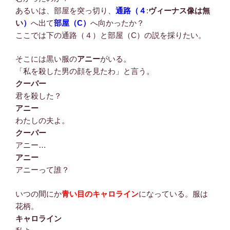
あるいは、部屋を突っ切り、
通路
（４
:
ヴィーナス像は無
い
）
へ出て
部屋（C
）
へ向かったか？
ここでは下の通路（４）と部屋（C）の説を採りたい。
そこには黒い服の
アニー
がいる。
「私を殺した男の顔を見たわ」と言う。
クーパー
君を殺した？
アニー
わたしの夫よ。
クーパー
アニー…
アニー
アニーって誰？
いつの間にか
青い目のキャロライン
になっている。服は
花柄。
キャロライン