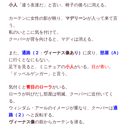
小人
「違う友達だ」と言い、椅子の後ろに消える。
カーテンに女性の影が映り、
マデリーン
が入って来て言
う。
私のいとこに気を付けて。
クーパーが背を向けると、マディは消える。
また、
通路（２
：
ヴィーナス像あり
）
に戻り、
部屋（A）
に行くとなにもない。
足下を見ると、ミニチュアの
小人
がいる。
目が青い
。
「ドッペルゲンガー」と言う。
気付くと
青目のローラ
がいる。
ローラが叫びだし部屋は明滅、クーパーに近付いてく
る。
ウィンダム・アールのイメージが重なり、クーパーは
通
路（２）
へと反転する。
ヴィーナス像
の前からカーテンを潜る。