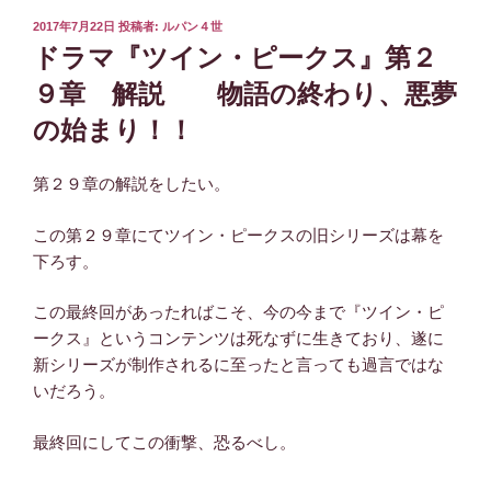
投
2017年7月22日
投稿者:
ルパン４世
稿
ドラマ『ツイン・ピークス』第２
日:
９章 解説 物語の終わり、悪夢
の始まり！！
第２９章の解説をしたい。
この第２９章にてツイン・ピークスの旧シリーズは幕を
下ろす。
この最終回があったればこそ、今の今まで『ツイン・ピ
ークス』というコンテンツは死なずに生きており、遂に
新シリーズが制作されるに至ったと言っても過言ではな
いだろう。
最終回にしてこの衝撃、恐るべし。