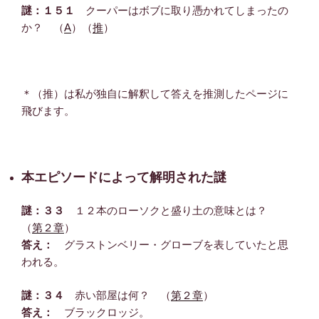
謎：１５１
クーパーはボブに取り憑かれてしまったの
か？ （
A
）（
推
）
＊（推）は私が独自に解釈して答えを推測したページに
飛びます。
本エピソードによって解明された謎
謎：３３
１２本のローソクと盛り土の意味とは？
（
第２章
）
答え：
グラストンベリー・グローブを表していたと思
われる。
謎：３４
赤い部屋は何？ （
第２章
）
答え：
ブラックロッジ。