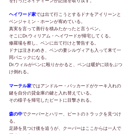
を打ったネイディーンが記憶を取り戻す。
ヘイワード家
では出て行こうとするドナをアイリーンと
ベンジャミン・ホーンが宥めている。
真実を言って善行を積みたかったと言うベン。
そこにDr.ウィリアム・ヘイワードが帰宅してくる。
修羅場を察し、ベンに出て行けと警告する。
ドナは泣きわめき、ベンの妻シルヴィアも入って来て一
同パニックになる。
Dr.ウィルがベンに殴りかかると、ベンは暖炉に頭をぶつ
け倒れる。
マーテル家
ではアンドルー・パッカードがケーキ入れの
鍵を自分の貸金庫の鍵と入れ替えている。
その様子を帰宅したピートに目撃される。
森の中
でクーパーとハリー、ピートのトラックを見つけ
る。
足跡を見つけ後を追うが、クーパーはここからは一人で