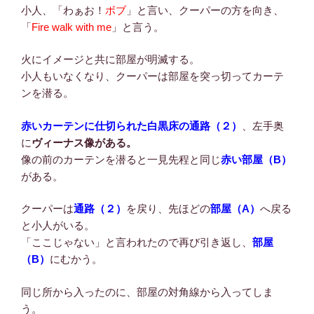
小人、「わぁお！
ボブ
」と言い、クーパーの方を向き、
「
Fire walk with me
」と言う。
火にイメージと共に部屋が明滅する。
小人もいなくなり、クーパーは部屋を突っ切ってカーテ
ンを潜る。
赤いカーテンに仕切られた白黒床の通路（２）
、左手奥
に
ヴィーナス像がある。
像の前のカーテンを潜ると一見先程と同じ
赤い部屋（B）
がある。
クーパーは
通路（２）
を戻り、先ほどの
部屋（A）
へ戻る
と小人がいる。
「ここじゃない」と言われたので再び引き返し、
部屋
（B）
にむかう。
同じ所から入ったのに、部屋の対角線から入ってしま
う。