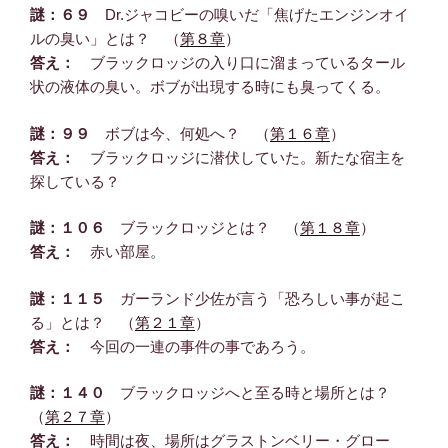
謎：６９
Dr.ジャコビーの嗅いだ「焦げたエンジンオイ
ルの臭い」とは？ （
第８章
）
答え：
ブラックロッジの入り口に溜まっているタール
状の液体の臭い。ボブが出現する時にも臭ってくる。
謎：９９
ボブは今、何処へ？ （
第１６章
）
答え：
ブラックロッジに潜伏していた。新たな宿主を
探している？
謎：１０６
ブラックロッジとは？ （
第１８章
）
答え：
赤い部屋。
謎：１１５
ガーランド少佐が言う「恐ろしい事が起こ
る」とは？ （
第２１章
）
答え：
今回の一連の事件の事であろう。
謎：１４０
ブラックロッジへと至る時と場所とは？
（
第２７章
）
答え：
時間は夜、場所はグラストンベリー・グロー