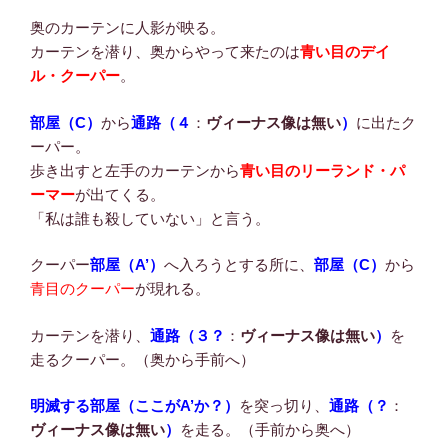
奥のカーテンに人影が映る。
カーテンを潜り、奥からやって来たのは
青い目のデイ
ル・クーパー
。
部屋（C）
から
通路（４
：
ヴィーナス像は無い
）
に出たク
ーパー。
歩き出すと左手のカーテンから
青い目のリーランド・パ
ーマー
が出てくる。
「私は誰も殺していない」と言う。
クーパー
部屋（A’）
へ入ろうとする所に、
部屋（C）
から
青目のクーパー
が現れる。
カーテンを潜り、
通路（３？
：
ヴィーナス像は無い
）
を
走るクーパー。（奥から手前へ）
明滅する部屋（ここがA’か？）
を突っ切り、
通路（？
：
ヴィーナス像は無い
）
を走る。（手前から奥へ）