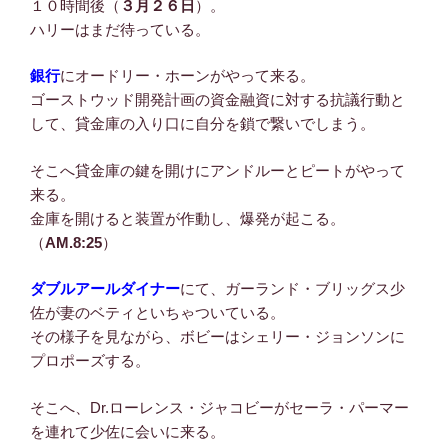
１０時間後（
３月２６日
）。
ハリーはまだ待っている。
銀行
にオードリー・ホーンがやって来る。
ゴーストウッド開発計画の資金融資に対する抗議行動と
して、貸金庫の入り口に自分を鎖で繋いでしまう。
そこへ貸金庫の鍵を開けにアンドルーとピートがやって
来る。
金庫を開けると装置が作動し、爆発が起こる。
（
AM.8:25
）
ダブルアールダイナー
にて、ガーランド・ブリッグス少
佐が妻のベティといちゃついている。
その様子を見ながら、ボビーはシェリー・ジョンソンに
プロポーズする。
そこへ、Dr.ローレンス・ジャコビーがセーラ・パーマー
を連れて少佐に会いに来る。