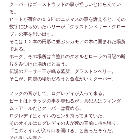
クーパーはゴーストウッドの森が怪しいとにらんでい
る。
ピートが荷台の１２匹のニジマスの事を訴えると、その
数字にひらめいたハリーが「グラストンベリー・グロー
ブ」の事を思い出す。
そこは１２本の円形に並ぶシカモアの木に囲まれた場所
である。
ホーク、その場所は血塗れのタオルとローラの日記の断
片をみつけた場所だと言う。
伝説のアーサー王が眠る墓所、グラストンベリー。
そこが、問題の場所だろうと合点がいくクーパー。
ノックの音がして、ログレディが入って来る。
ピートはトラックの事を尋ねるが、真犯人はウィンダ
ム・アールだとクーパーは宥める。
ログレディはオイルのビンを持ってきていた。
そのオイルはログレディの夫が死の直前に持ち帰り、
「このオイルが入り口を開ける」と言ったそうだ。
その臭いを嗅ぐ。