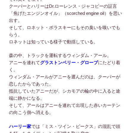
クーパーとハリーはDr.ローレンス・ジャコビーの証言
「焦げたエンジンオイル」（scorched engine oil）を思い
出す。
そして、ロネット・ポラスキーにもその臭いを嗅いでも
らう。
ロネットは知っている様子で動揺している。
森の中、トラックを運転するウィンダム・アール。
アニーを連れて
グラストンベリー・グローブ
にたどり着
く。
ウィンダム・アールがアニーを選んだのは、クーパーが
恋したからであった。
抵抗していたアニーだが、シカモアの輪の中に入ると途
端に静かになる。
そして、アールはアニーを連れて出現した赤いカーテン
の向こう側へ消える。
ハーリー家
では「ミス・ツイン・ピークス」の混乱で頭